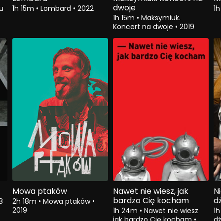
dwoje
u
1h 15m
•
Lombard
•
2022
1
1h 15m
•
Maksymiuk.
Koncert na dwoje
•
2019
Mowa ptaków
Nawet nie wiesz, jak
N
bardzo Cię kocham
d
8
2h 18m
•
Mowa ptaków
•
2019
1h 24m
•
Nawet nie wiesz
1
jak bardzo Cię kocham
•
d