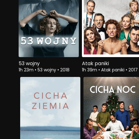
53 wojny
Atak paniki
1h 23m
•
53 wojny
•
2018
1h 39m
•
Atak paniki
•
2017