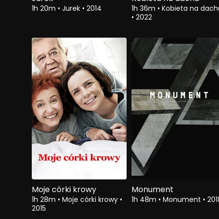
1h 20m
•
Jurek
•
2014
1h 36m
•
Kobieta na dach
•
2022
Moje córki krowy
Monument
1h 28m
•
Moje córki krowy
•
1h 48m
•
Monument
•
201
2015