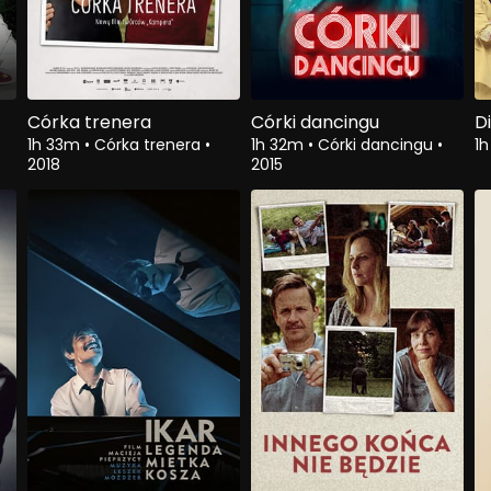
Córka trenera
Córki dancingu
D
7
1h 33m
•
Córka trenera
•
1h 32m
•
Córki dancingu
•
1
2018
2015