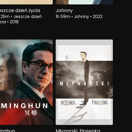
eszcze dzień życia
Johnny
h 25m
•
Jeszcze dzień
1h 59m
•
Johnny
•
2022
ycia
•
2018
inghun
Młynarski. Piosenka