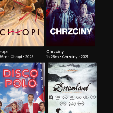
łopi
Chrzciny
 56m
•
Chłopi
•
2023
1h 28m
•
Chrzciny
•
2021
Zobacz
$4.50