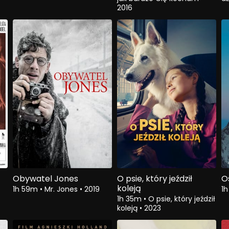
2016
Obywatel Jones
O psie, który jeździł
O
koleją
1h 59m
•
Mr. Jones
•
2019
1
1h 35m
•
O psie, który jeździł
koleją
•
2023