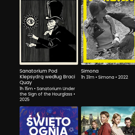
Sanatorium Pod
Simona
Klepsydrą według Braci
1h 31m
•
Simona
•
2022
Quay
1h 15m
•
Sanatorium Under
the Sign of the Hourglass
•
2025