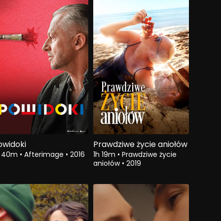
owidoki
Prawdziwe życie aniołów
h 40m
•
Afterimage
•
2016
1h 19m
•
Prawdziwe życie
aniołów
•
2019