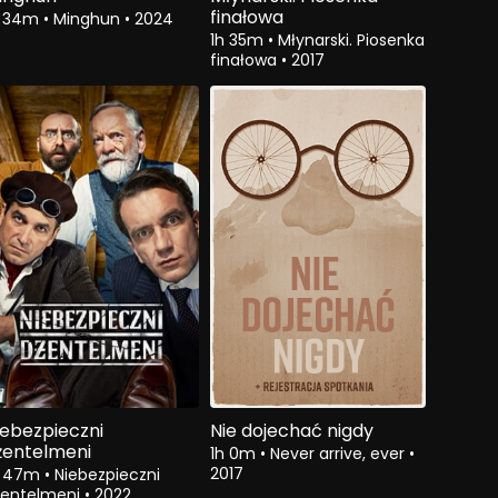
finałowa
h 34m
•
Minghun
•
2024
1h 35m
•
Młynarski. Piosenka
finałowa
•
2017
Zobacz
$4.00
iebezpieczni
Nie dojechać nigdy
żentelmeni
1h 0m
•
Never arrive, ever
•
2017
h 47m
•
Niebezpieczni
żentelmeni
•
2022