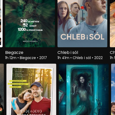
Biegacze
Chleb i sól
Ch
1h 12m
•
Biegacze
•
2017
1h 41m
•
Chleb i sól
•
2022
1h