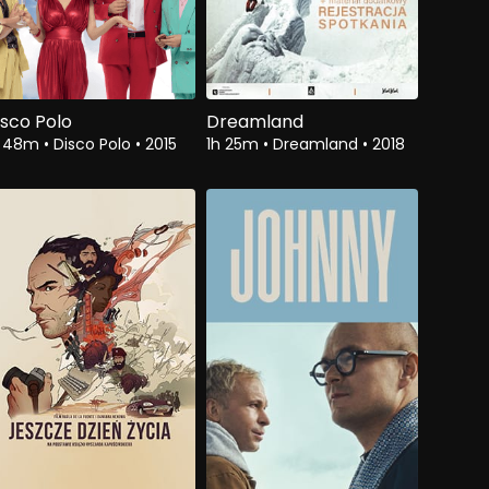
isco Polo
Dreamland
h 48m
•
Disco Polo
•
2015
1h 25m
•
Dreamland
•
2018