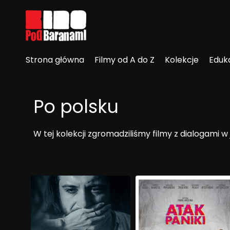
Linki ułatwień dostępu
Strona główna
Filmy od A do Z
Kolekcje
Eduk
Po polsku
W tej kolekcji zgromadziliśmy filmy z dialogami w