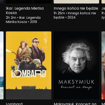
Ikar. Legenda Mietka
Innego końca nie będzie
J
Kosza
1h 25m
•
Innego końca nie
1
będzie
•
2024
ż
2h 2m
•
Ikar. Legenda
Mietka Kosza
•
2019
Lombard
Maksymiuk. Koncert na
M