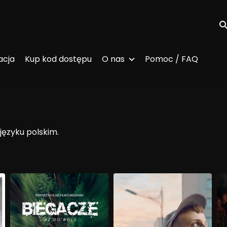
Wy
acja
Kup kod dostępu
O nas
Pomoc / FAQ
 języku polskim.