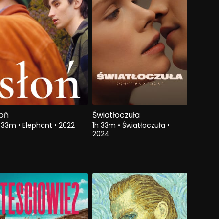
łoń
Światłoczuła
h 33m
•
Elephant
•
2022
1h 33m
•
Światłoczuła
•
2024