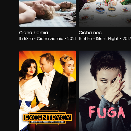
Cicha ziemia
Cicha noc
1h 53m
•
Cicha ziemia
•
2021
1h 41m
•
Silent Night
•
201