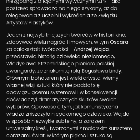
niezgodną z oficjalnymi wytycznymi PZPR. Taka
postawa sprowadza na niego szykany, aż do
relegowania z uczelni i wykreślenia ze Związku
Artystów Plastyków.
Jeden z najwybitniejszych twórców w historii kina,
zdobywca wielu nagród filmowych, w tym
Oscara
za całokształt twórczości –
Andrzej Wajda
,
przedstawia historię człowieka niezłomnego,
Władysława Strzemińskiego pioniera polskiej
awangardy, ze znakomitą rolą
Bogusława Lindy
.
Głównym bohaterem jest wielki artysta, wierny
własnej wizji sztuki, który nie poddał się
obowiązującemu systemowi i w konsekwencji
doświadczył dramatycznych skutków swoich
wyborów. Opowieść o tym, jak komunistyczna
władza zniszczyła niepokornego człowieka. Wajda
w sposób niezwykle subtelny, a zarazem
uniwersalny kreśli, tworzonymi z malarskim kunsztem
obrazami, świat, w którym piękno i sztuka są