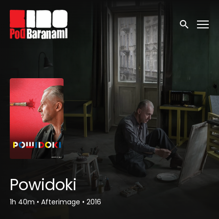
Linki ułatwień dostępu
Wyszukaj
Powidoki
1h 40m
•
Afterimage
•
2016