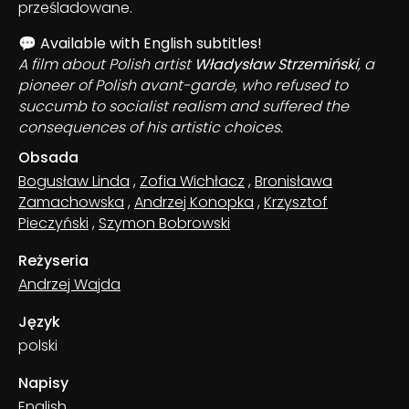
prześladowane.
💬
Available with English subtitles!
A film about Polish artist
Władysław Strzemiński
, a
pioneer of Polish avant-garde, who refused to
succumb to socialist realism and suffered the
consequences of his artistic choices.
Obsada
Bogusław Linda
,
Zofia Wichłacz
,
Bronisława
Zamachowska
,
Andrzej Konopka
,
Krzysztof
Pieczyński
,
Szymon Bobrowski
Reżyseria
Andrzej Wajda
Język
polski
Napisy
English