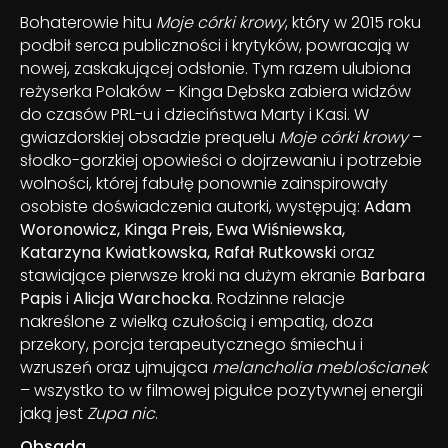
Bohaterowie hitu
Moje córki krowy
, który w 2015 roku
podbił serca publiczności i krytyków, powracają w
nowej, zaskakującej odsłonie. Tym razem ulubiona
reżyserka Polaków – Kinga Dębska zabiera widzów
do czasów PRL-u i dzieciństwa Marty i Kasi. W
gwiazdorskiej obsadzie prequelu
Moje córki krowy
–
słodko-gorzkiej opowieści o dojrzewaniu i potrzebie
wolności, której fabułę ponownie zainspirowały
osobiste doświadczenia autorki, występują:
Adam
Woronowicz, Kinga Preis, Ewa Wiśniewska,
Katarzyna Kwiatkowska, Rafał Rutkowski
oraz
stawiające pierwsze kroki na dużym ekranie
Barbara
Papis
i
Alicja Warchocka
. Rodzinne relacje
nakreślone z wielką czułością i empatią, doza
przekory, porcja terapeutycznego śmiechu i
wzruszeń oraz ujmująca
melancholia meblościanek
– wszystko to w filmowej pigułce pozytywnej energii
jaką jest
Zupa nic
.
Obsada