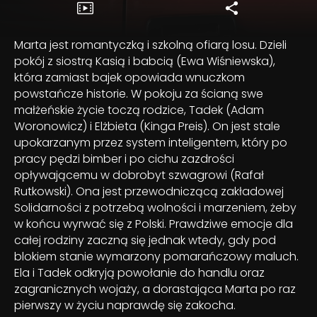
Marta jest romantyczką i szkolną ofiarą losu. Dzieli
pokój z siostrą Kasią i babcią (Ewa Wiśniewska),
która zamiast bajek opowiada wnuczkom
powstańcze historie. W pokoju za ścianą swe
małżeńskie życie toczą rodzice, Tadek (Adam
Woronowicz) i Elżbieta (Kinga Preis). On jest stale
upokarzanym przez system inteligentem, który po
pracy pędzi bimber i po cichu zazdrości
opływającemu w dobrobyt szwagrowi (Rafał
Rutkowski). Ona jest przewodniczącą zakładowej
Solidarności z potrzebą wolności i marzeniem, żeby
w końcu wyrwać się z Polski. Prawdziwe emocje dla
całej rodziny zaczną się jednak wtedy, gdy pod
blokiem stanie wymarzony pomarańczowy maluch.
Ela i Tadek odkryją powołanie do handlu oraz
zagranicznych wojaży, a dorastająca Marta po raz
pierwszy w życiu naprawdę się zakocha.