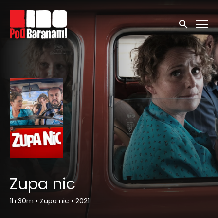
Linki ułatwień dostępu
Wyszukaj
Zupa nic
1h 30m
•
Zupa nic
•
2021