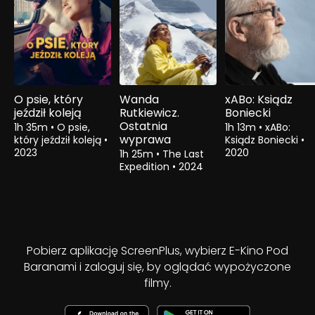
O psie, który
Wanda
xABo: Ksiądz
jeździł koleją
Rutkiewicz.
Boniecki
Ostatnia
1h 35m
•
O psie,
1h 13m
•
xABo:
wyprawa
który jeździł koleją
•
Ksiądz Boniecki
•
2023
2020
1h 25m
•
The Last
Expedition
•
2024
Pobierz aplikację ScreenPlus, wybierz E-Kino Pod
Baranami i zaloguj się, by oglądać wypożyczone
filmy.