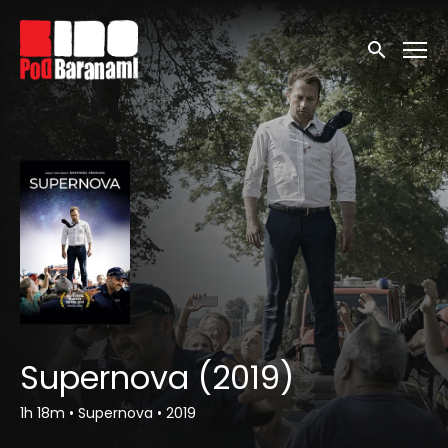
Linki ułatwień dostępu
Wyszukaj
Supernova (2019)
1h 18m
•
Supernova
•
2019