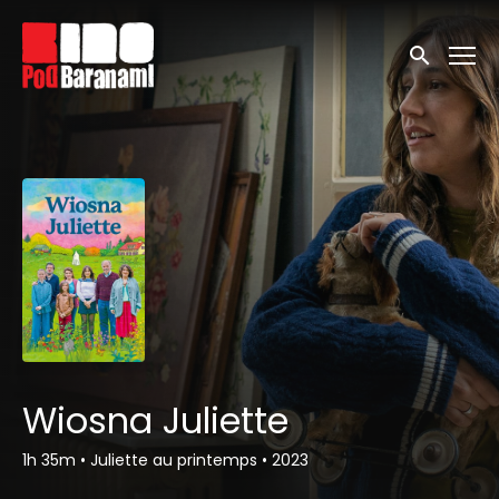
Linki ułatwień dostępu
Wyszukaj
Wiosna Juliette
1h 35m
•
Juliette au printemps
•
2023