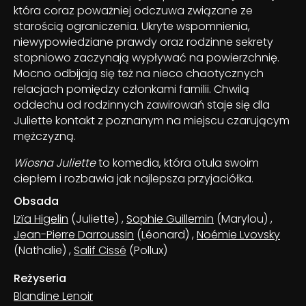
która coraz poważniej odczuwa związane ze
starością ograniczenia. Ukryte wspomnienia,
niewypowiedziane prawdy oraz rodzinne sekrety
stopniowo zaczynają wypływać na powierzchnię.
Mocno odbijają się też na nieco chaotycznych
relacjach pomiędzy członkami familii. Chwilą
oddechu od rodzinnych zawirowań staje się dla
Juliette kontakt z poznanym na miejscu czarującym
mężczyzną.
Wiosna Juliette
to komedia, która otula swoim
ciepłem i rozbawia jak najlepsza przyjaciółka.
Obsada
Izïa Higelin
(Juliette)
,
Sophie Guillemin
(Marylou)
,
Jean-Pierre Darroussin
(Léonard)
,
Noémie Lvovsky
(Nathalie)
,
Salif Cissé
(Pollux)
Reżyseria
Blandine Lenoir