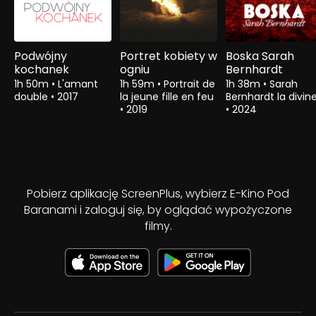
Podwójny
Portret kobiety w
Boska Sarah
kochanek
ogniu
Bernhardt
1h 50m
•
L'amant
1h 59m
•
Portrait de
1h 38m
•
Sarah
double
•
2017
la jeune fille en feu
Bernhardt la divin
•
2019
•
2024
Pobierz aplikację ScreenPlus, wybierz E-Kino Pod
Baranami i zaloguj się, by oglądać wypożyczone
filmy.