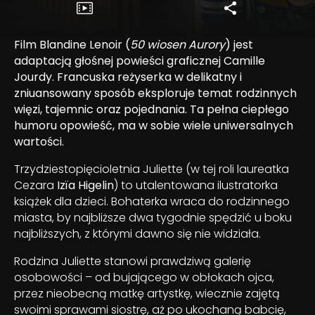
Film Blandine Lenoir (
50 wiosen Aurory
) jest
adaptacją głośnej powieści graficznej Camille
Jourdy. Francuska reżyserka w delikatny i
zniuansowany sposób eksploruje temat rodzinnych
więzi, tajemnic oraz pojednania. Ta pełna ciepłego
humoru opowieść, ma w sobie wiele uniwersalnych
wartości.
Trzydziestopięcioletnia Juliette (w tej roli laureatka
Cezara
Izïa Higelin
) to utalentowana ilustratorka
książek dla dzieci. Bohaterka wraca do rodzinnego
miasta, by najbliższe dwa tygodnie spędzić u boku
najbliższych, z którymi dawno się nie widziała.
Rodzina Juliette stanowi prawdziwą galerię
osobowości – od bujającego w obłokach ojca,
przez nieobecną matkę artystkę, wiecznie zajętą
swoimi sprawami siostrę, aż po ukochaną babcię,