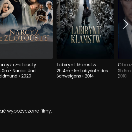
rcyz i złotousty
Labirynt kłamstw
Obraz
h 0m
•
Narziss Und
2h 4m
•
Im Labyrinth des
3h 5m
oldmund
•
2020
Schweigens
•
2014
2018
ądać wypożyczone filmy.