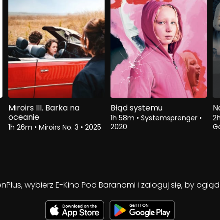
Miroirs III. Barka na
Błąd systemu
Na
oceanie
1h 58m
•
Systemsprenger
•
2
2020
G
1h 26m
•
Miroirs No. 3
•
2025
enPlus, wybierz E-Kino Pod Baranami i zaloguj się, by ogl