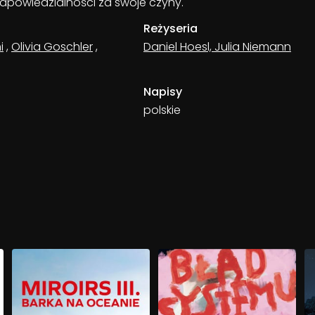
dpowiedzialności za swoje czyny.
Reżyseria
i
,
Olivia Goschler
,
Daniel Hoesl, Julia Niemann
Napisy
polskie