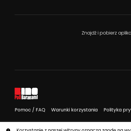
Znajdź i pobierz apli
Pomoc / FAQ
Warunki korzystania
Polityka pr
© E-Kino Pod Baranami. Wszelkie prawa zastrzeżone.
Korzystanie z naszej witryny oznacza zgodę na w