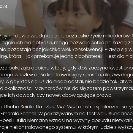
024
Maynardowie wiodą idealne, beztroskie życie miliarderów.
 ogóle ich nie dotyczą, mogą pozwolić sobie na każdą z
ia pozostają bez jakichkolwiek konsekwencji. Pławią się w 
nę, która – jak przekonuje jedna z bohaterek – jest dla ni
cze pokazują dopiero wtedy, gdy ktoś zaczyna kwestion
którego weszli w dość kontrowersyjny sposób, dla zwykłego
. A gdy ktoś się już do niego dostał, nie będzie tak łatwo
 od okoliczności. Maynardów nie da się zatem powstrzyma
ące ich dowody czy nawet obowiązujące prawo.
Ulricha Seidla film
Veni Vidi Vici
to ostra społeczna satyr
Emerald Fennell. W pokazywanym na festiwalu Sundance f
l Hoesl i Julia Niemann wznosi na wyżyny absurdu nietyka
cje niekontrolowanego systemu, w którym ludzie z wyższy