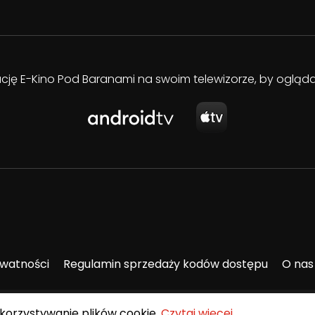
kację E-Kino Pod Baranami na swoim telewizorze, by oglą
ywatności
Regulamin sprzedaży kodów dostępu
O nas
ykorzystywanie plików cookie.
Czytaj więcej
.