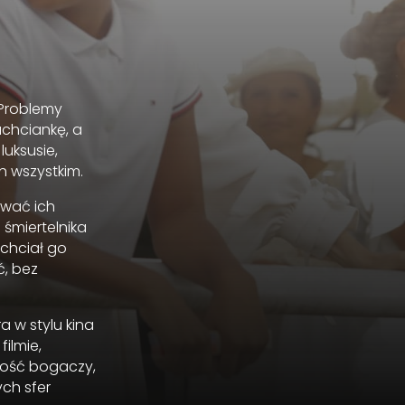
 Problemy
achciankę, a
luksusie,
ch wszystkim.
ować ich
 śmiertelnika
 chciał go
ć, bez
a w stylu kina
ilmie,
lność bogaczy,
ch sfer