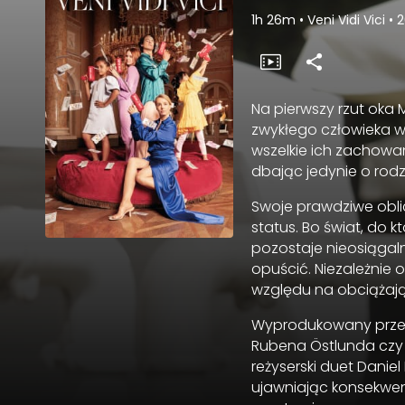
1h 26m
•
Veni Vidi Vici
•
2
Na pierwszy rzut oka 
zwykłego człowieka w
wszelkie ich zachowan
dbając jedynie o rodzi
Swoje prawdziwe obli
status. Bo świat, do 
pozostaje nieosiągalny
opuścić. Niezależnie
względu na obciążaj
Wyprodukowany przez 
Rubena Östlunda czy 
reżyserski duet Danie
ujawniając konsekwen