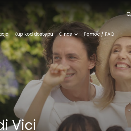
Wy
acja
Kup kod dostępu
O nas
Pomoc / FAQ
i Vici