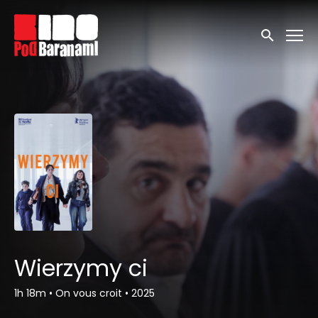
Linki ułatwień dostępu
Wyszukaj
Wierzymy ci
1h 18m
•
On vous croit
•
2025