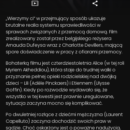
„Wierzymy ci” w przejmujący sposób ukazuje
brutalne realia systemu sprawiedliwości w
sprawach związanych z przemocą domową. Film
zrealizowany został przez belgijskiego reżysera
Arnauda Dufeysa wraz z Charlotte Devillers, mającą
spore doświadczenie w pracy z ofiarami przemocy.
Bohaterką filmu jest czterdziestoletnia Alice (w tej roli
Myriem Akheddiou), która staje do trudnej walki o
przyznanie pełnej opieki rodzicielskiej nad dwójką
dzieci – Lili (Adèle Pinckaers) i Etiennem (Ulysse
Goffin). Kiedy po rozwodzie wydawało się, że
wszystko w tej kwestii jest prawnie uregulowane,
sytuacja zaczyna mocno się komplikować.
Po dwuletniej rozłące z dziećmi mężczyzna (Laurent
Capelluto) zaczyna dochodzić swoich praw w
sądzie. Choć oskarżony jest o poważne nadużycia,