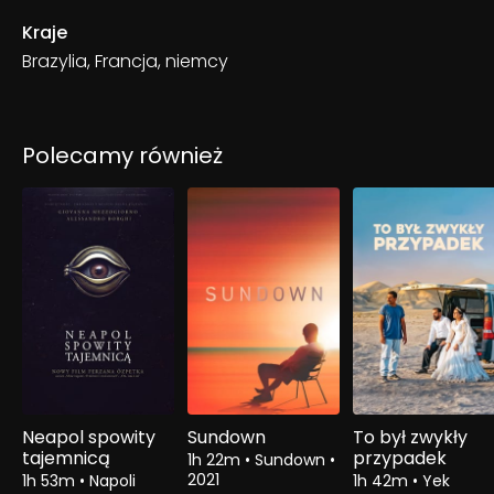
Kraje
Brazylia, Francja, niemcy
Polecamy również
Neapol spowity
Sundown
To był zwykły
tajemnicą
przypadek
1h 22m
•
Sundown
•
2021
1h 53m
•
Napoli
1h 42m
•
Yek