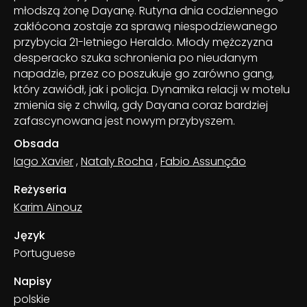
młodszą żonę Dayanę. Rutyna dnia codziennego
zakłócona zostaje za sprawą niespodziewanego
przybycia 21-letniego Heraldo. Młody mężczyzna
desperacko szuka schronienia po nieudanym
napadzie, przez co poszukuje go zarówno gang,
który zawiódł, jak i policja. Dynamika relacji w motelu
zmienia się z chwilą, gdy Dayana coraz bardziej
zafascynowana jest nowym przybyszem.
Obsada
Iago Xavier
,
Nataly Rocha
,
Fabio Assunção
Reżyseria
Karim Aïnouz
Język
Portuguese
Napisy
polskie