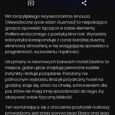
Film brazylijskiego reżysera Karima Aïnouza
(
Niewidoczne życie sióstr Gusmao
) to niepokojąco
gorąca opowieść łącząca w sobie elementy
thrillera erotycznego z poetyką kina noir. Wyrazista
kolorystyka koresponduje z coraz bardziej duszną
ekranową atmosferą w tej wciągającej opowieści o
pragnieniach, wyzwoleniu i lojalności.
Utrzymany w neonowych barwach motel Destino to
miejsce, gdzie ujście znajdują pierwotne ludzkie
instynkty i króluje pożądanie. Położony na
północnym wybrzeżu Brazylii przydrożny hotel na
godziny staje się, choć na chwilę, schronieniem dla
par, które nie mają innej sposobności do tego, by
okazywać sobie fizyczną bliskość.
Ten wyróżniający się z otoczenia przybytek rozkoszy
prowadzony jest przez porywczego Eliasa oraz jego