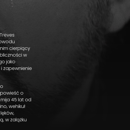
 Treves
 powodu
nim cierpiący
bliczności w
go jako
 i zapewnienie
go
opowieść o
mija 45 lat od
no, wehikuł
lęków,
ą, w zalążku