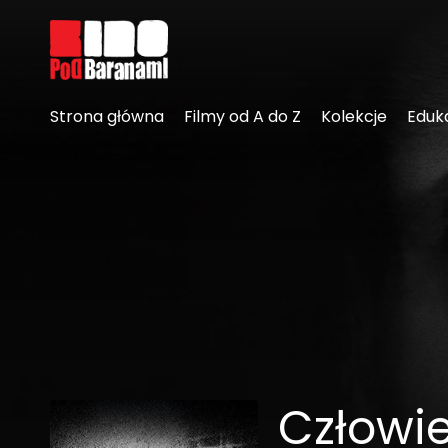
Linki ułatwień dostępu
Strona główna
Filmy od A do Z
Kolekcje
Eduk
Człowie