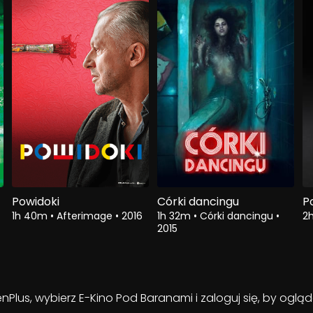
Powidoki
Córki dancingu
P
1h 40m
•
Afterimage
•
2016
1h 32m
•
Córki dancingu
•
2
2015
enPlus, wybierz E-Kino Pod Baranami i zaloguj się, by ogl