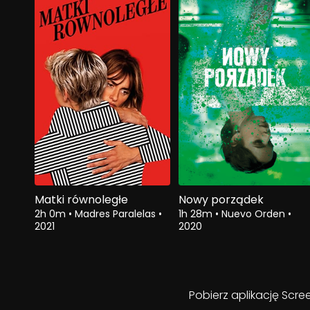
Matki równoległe
Nowy porządek
2h 0m
•
Madres Paralelas
•
1h 28m
•
Nuevo Orden
•
2021
2020
Pobierz aplikację Scre