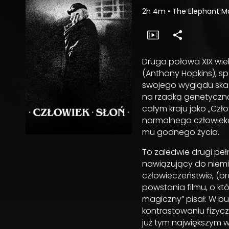
2h 4m
•
The Elephant 
Druga połowa XIX wieku
(Anthony Hopkins), s
swojego wyglądu skaz
na rzadką genetyczną
całym kraju jako „Czło
normalnego człowieka
mu godnego życia.
To zaledwie drugi pe
nawiązujący do niemi
człowieczeństwie, (bra
powstania filmu, o k
magiczny” pisał: W b
kontrastowaniu fizyczn
już tym największym w