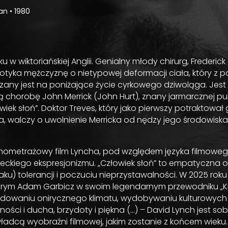
Man
•
1980
 w wiktoriańskiej Anglii. Genialny młody chirurg, Frederick
potyka mężczyznę o nietypowej deformacji ciała, który z
any jest na poniżające życie cyrkowego dziwoląga. Jest 
 chorobę John Merrick (John Hurt), znany jarmarcznej pu
wiek słoń”. Doktor Treves, który jako pierwszy potraktował 
, walczy o uwolnienie Merricka od nędzy jego środowiska
łnometrażowy film Lyncha, pod względem języka filmowe
eckiego ekspresjonizmu. „Człowiek słoń” to empatyczna 
ku) tolerancji i poczuciu nieprzystawalności. W 2025 roku 
tórym Adam Garbicz w swoim legendarnym przewodniku „Ki
udowaniu onirycznego klimatu, wydobywaniu kulturowych 
ości i ducha, brzydoty i piękna (…) – David Lynch jest sob
ładcą wyobraźni filmowej, jakim zostanie z końcem wieku.