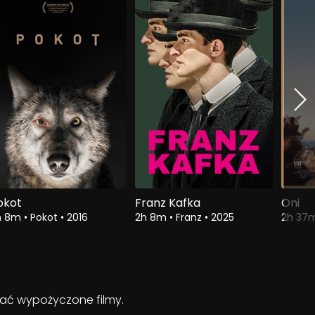
okot
Franz Kafka
Oni
h 8m
•
Pokot
•
2016
2h 8m
•
Franz
•
2025
2h 37
ądać wypożyczone filmy.