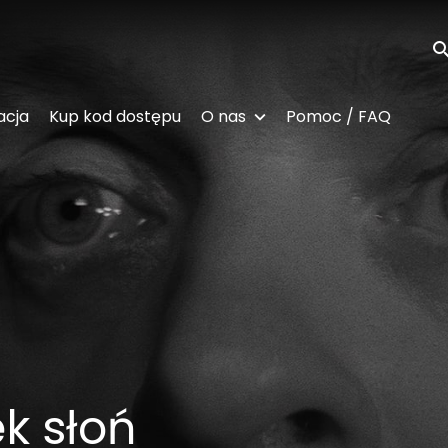
Wy
acja
Kup kod dostępu
O nas
Pomoc / FAQ
k słoń