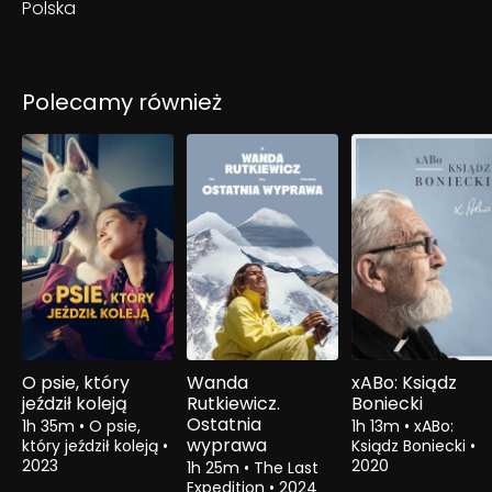
Polska
Polecamy również
O psie, który
Wanda
xABo: Ksiądz
jeździł koleją
Rutkiewicz.
Boniecki
Ostatnia
1h 35m
•
O psie,
1h 13m
•
xABo:
wyprawa
który jeździł koleją
•
Ksiądz Boniecki
•
2023
2020
1h 25m
•
The Last
Expedition
•
2024