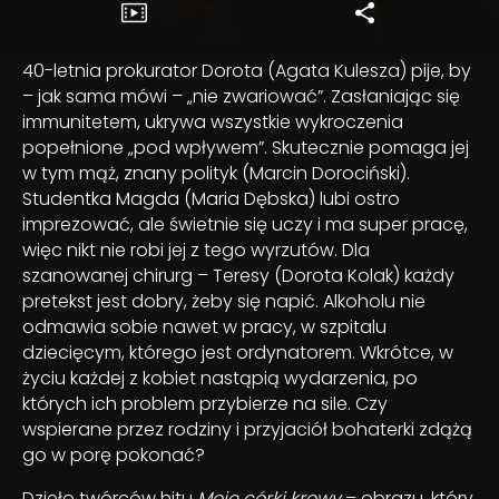
40-letnia prokurator Dorota (Agata Kulesza) pije, by
– jak sama mówi – „nie zwariować”. Zasłaniając się
immunitetem, ukrywa wszystkie wykroczenia
popełnione „pod wpływem”. Skutecznie pomaga jej
w tym mąż, znany polityk (Marcin Dorociński).
Studentka Magda (Maria Dębska) lubi ostro
imprezować, ale świetnie się uczy i ma super pracę,
więc nikt nie robi jej z tego wyrzutów. Dla
szanowanej chirurg – Teresy (Dorota Kolak) każdy
pretekst jest dobry, żeby się napić. Alkoholu nie
odmawia sobie nawet w pracy, w szpitalu
dziecięcym, którego jest ordynatorem. Wkrótce, w
życiu każdej z kobiet nastąpią wydarzenia, po
których ich problem przybierze na sile. Czy
wspierane przez rodziny i przyjaciół bohaterki zdążą
go w porę pokonać?
Dzieło twórców hitu
Moje córki krowy
– obrazu, który