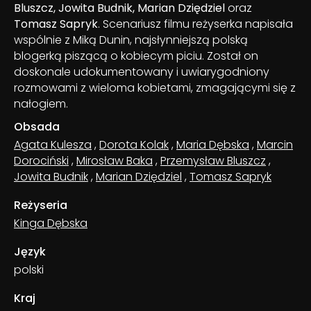
Bluszcz, Jowita Budnik, Marian Dziędziel
oraz
Tomasz Sapryk
. Scenariusz filmu reżyserka napisała
wspólnie z Miką Dunin, najsłynniejszą polską
blogerką piszącą o kobiecym piciu. Został on
doskonale udokumentowany i uwiarygodniony
rozmowami z wieloma kobietami, zmagającymi się z
nałogiem.
Obsada
Agata Kulesza
,
Dorota Kolak
,
Maria Dębska
,
Marcin
Dorociński
,
Mirosław Baka
,
Przemysław Bluszcz
,
Jowita Budnik
,
Marian Dziędziel
,
Tomasz Sapryk
Reżyseria
Kinga Dębska
Język
polski
Kraj