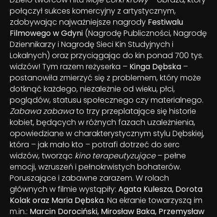
połączył sukces komercyjny z artystycznym,
zdobywając najważniejsze nagrody
Festiwalu
Filmowego w Gdyni
(Nagrodę Publiczności, Nagrodę
Dziennikarzy i Nagrodę Sieci Kin Studyjnych i
Lokalnych) oraz przyciągając do kin ponad 700 tys.
widzów! Tym razem reżyserka –
Kinga Dębska
–
postanowiła zmierzyć się z problemem, który może
dotknąć każdego, niezależnie od wieku, płci,
poglądów, statusu społecznego czy materialnego.
Zabawa zabawa
to trzy przeplatające się historie
kobiet, będących w różnych fazach uzależnienia,
opowiedziane w charakterystycznym stylu Dębskiej,
która – jak mało kto – potrafi dotrzeć do serc
widzów, tworząc
kino terapeutyzujące
– pełne
emocji, wzruszeń i pełnokrwistych bohaterów.
Poruszające i zabawne zarazem. W rolach
głównych w filmie wystąpiły:
Agata Kulesza, Dorota
Kolak oraz Maria Dębska
. Na ekranie towarzyszą im
m.in.:
Marcin Dorociński, Mirosław Baka, Przemysław