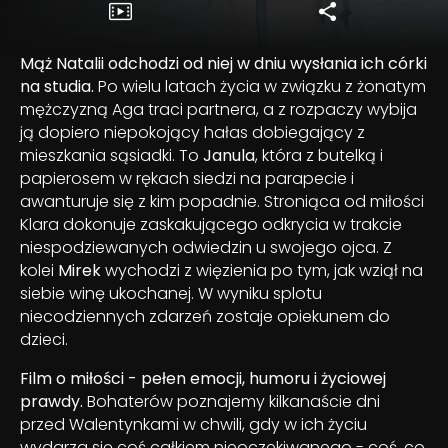
Mąż Natalii odchodzi od niej w dniu wysłania ich córki
na studia.
Po wielu latach życia w związku z żonatym
mężczyzną Aga traci partnera, a z rozpaczy wybija
ją dopiero niepokojący hałas dobiegający z
mieszkania sąsiadki. To
Janula
, która z butelką i
papierosem w rękach siedzi na parapecie i
awanturuje się z kim popadnie. Stroniąca od miłości
Klara dokonuje zaskakującego odkrycia w trakcie
niespodziewanych odwiedzin u swojego ojca. Z
kolei
Mirek
wychodzi z więzienia po tym, jak wziął na
siebie winę ukochanej. W wyniku splotu
niecodziennych zdarzeń zostaje opiekunem do
dzieci.
Film o miłości - pełen emocji, humoru i życiowej
prawdy.
Bohaterów poznajemy kilkanaście dni
przed Walentynkami w chwili, gdy w ich życiu
wydarza się coś całkiem nieoczekiwanego - coś, co