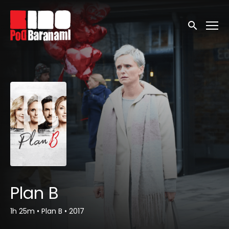
Linki ułatwień dostępu
Wyszukaj
Plan B
1h 25m
•
Plan B
•
2017