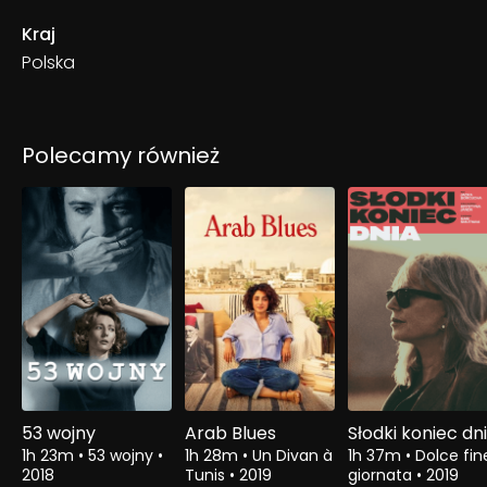
Kraj
Polska
Polecamy również
53 wojny
Arab Blues
Słodki koniec dn
1h 23m
•
53 wojny
•
1h 28m
•
Un Divan à
1h 37m
•
Dolce fin
2018
Tunis
•
2019
giornata
•
2019