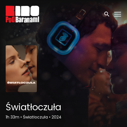
Linki ułatwień dostępu
Wyszukaj
Światłoczuła
1h 33m
•
Światłoczuła
•
2024