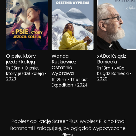
O psie, który
Wanda
xABo: Ksiądz
jeździł koleją
Rutkiewicz.
Boniecki
Ostatnia
1h 35m
•
O psie,
1h 13m
•
xABo:
wyprawa
który jeździł koleją
•
Ksiądz Boniecki
•
2023
2020
1h 25m
•
The Last
Expedition
•
2024
Pobierz aplikację ScreenPlus, wybierz E-Kino Pod
Baranami i zaloguj się, by oglądać wypożyczone
filmy.