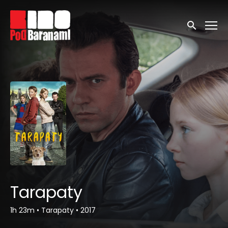
Linki ułatwień dostępu
Wyszukaj
Tarapaty
1h 23m
•
Tarapaty
•
2017