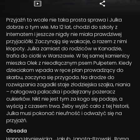
Przyjaźń to wcale nie taka prosta sprawa i Julka
dobrze o tym wie. Ma 12 lat, chodzi do szkoły z
internatem i jeszcze nigdy nie miała prawdziwej
przyjaciółki. Zaczynają się wakacje, a razem z nimi
kłopoty. Julka zamiast do rodziców w Kanadzie,
trafia do ciotki w Warszawie. W tej samej kamienicy
mieszka Olek z nieodłącznym psem Pulpetem. Kiedy
dzieciakom wpada w ręce plan prowadzący do
skarbu, zaczyna się przygoda. Na drodze do
rozwiązania zagadki staje złodziejska szajka, niania
– nałogowa palaczka i podejrzany pożeracz
cukierków. Nikt nie jest tym za kogo się podaje, a
wyścig z czasem trwa. Żeby wyjść cało z tej historii,
Julka musi pokonać nieufność i odważyć się na
przyjaźń.
Obsada
Hanna Hryniewicka
,
Jakub Janota-Bzowski
,
Roma