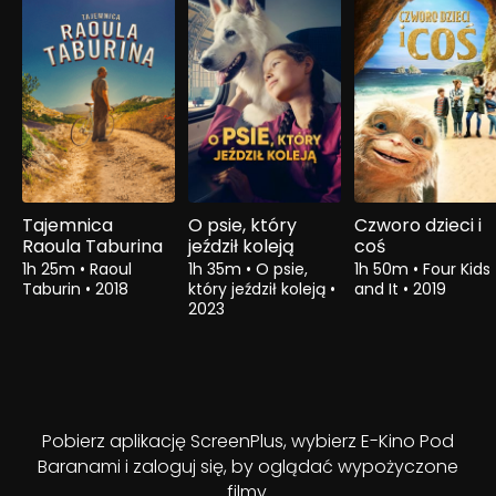
Tajemnica
O psie, który
Czworo dzieci i
Raoula Taburina
jeździł koleją
coś
1h 25m
•
Raoul
1h 35m
•
O psie,
1h 50m
•
Four Kids
Taburin
•
2018
który jeździł koleją
•
and It
•
2019
2023
Pobierz aplikację ScreenPlus, wybierz E-Kino Pod
Baranami i zaloguj się, by oglądać wypożyczone
filmy.