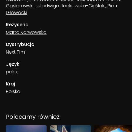
Gąsiorowska
,
Jadwiga Jankowska-Cieślak
,
Piotr
Głowacki
Reżyseria
Marta Karwowska
Dystrybucja
Next Film
Język
polski
Kraj
Polska
Polecamy również