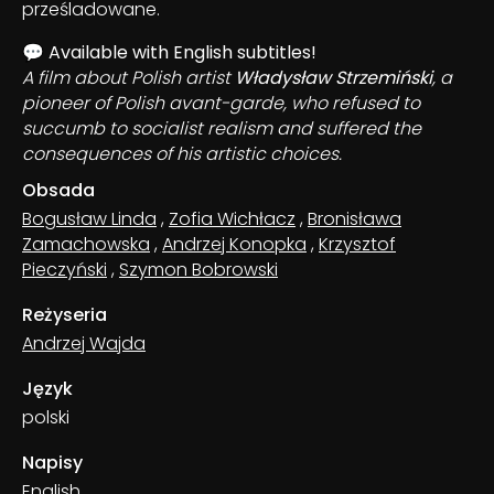
prześladowane.
💬
Available with English subtitles!
A film about Polish artist
Władysław Strzemiński
, a
pioneer of Polish avant-garde, who refused to
succumb to socialist realism and suffered the
consequences of his artistic choices.
Obsada
Bogusław Linda
,
Zofia Wichłacz
,
Bronisława
Zamachowska
,
Andrzej Konopka
,
Krzysztof
Pieczyński
,
Szymon Bobrowski
Reżyseria
Andrzej Wajda
Język
polski
Napisy
English