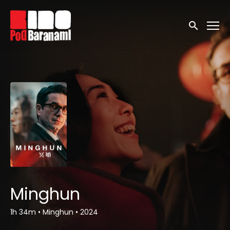
Linki ułatwień dostępu
Wyszukaj
Minghun
1h 34m
•
Minghun
•
2024