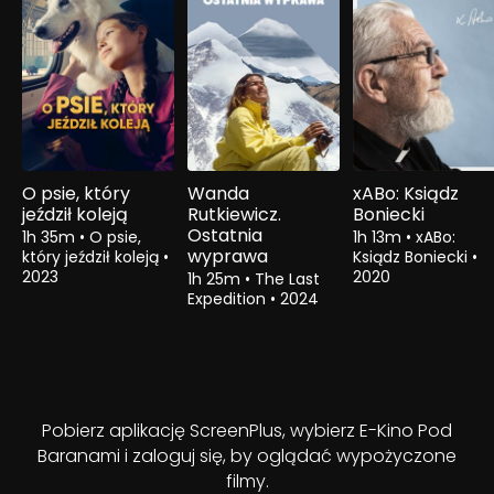
O psie, który
Wanda
xABo: Ksiądz
jeździł koleją
Rutkiewicz.
Boniecki
Ostatnia
1h 35m
•
O psie,
1h 13m
•
xABo:
wyprawa
który jeździł koleją
•
Ksiądz Boniecki
•
2023
2020
1h 25m
•
The Last
Expedition
•
2024
Pobierz aplikację ScreenPlus, wybierz E-Kino Pod
Baranami i zaloguj się, by oglądać wypożyczone
filmy.