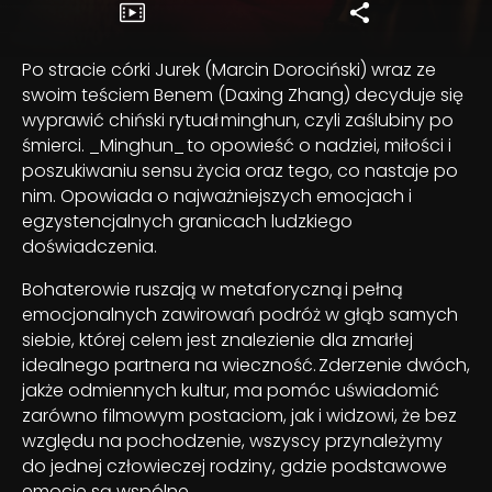
Po stracie córki Jurek (Marcin Dorociński) wraz ze
swoim teściem Benem (Daxing Zhang) decyduje się
wyprawić chiński rytuał minghun, czyli zaślubiny po
śmierci. _Minghun_ to opowieść o nadziei, miłości i
poszukiwaniu sensu życia oraz tego, co nastaje po
nim. Opowiada o najważniejszych emocjach i
egzystencjalnych granicach ludzkiego
doświadczenia.
Bohaterowie ruszają w metaforyczną i pełną
emocjonalnych zawirowań podróż w głąb samych
siebie, której celem jest znalezienie dla zmarłej
idealnego partnera na wieczność. Zderzenie dwóch,
jakże odmiennych kultur, ma pomóc uświadomić
zarówno filmowym postaciom, jak i widzowi, że bez
względu na pochodzenie, wszyscy przynależymy
do jednej człowieczej rodziny, gdzie podstawowe
emocje są wspólne.