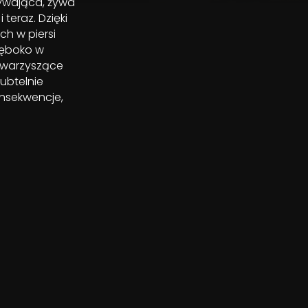
rywająca, żywa
 teraz. Dzięki
h w piersi
głęboko w
towarzyszące
ubtelnie
onsekwencje,