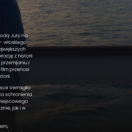
rodą Jury na
 – włoskiego
ajwiększych
ację z historii
przemijaniu i
film przenosi
orii.
osce Vermiglio
uka schronienia
 miejscowego
nie, jak i w
iem,