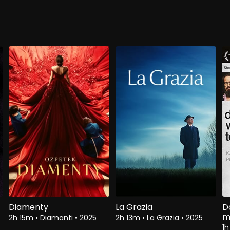
Diamenty
La Grazia
D
m
2h 15m
•
Diamanti
•
2025
2h 13m
•
La Grazia
•
2025
1