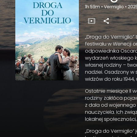
1h 59m
•
Vermiglio
•
202
„Droga do Vermiglio”
festiwalu w Wenecji o
odpowiednika Oscara.
wydarzeń włoskiego kin
własnej rodziny – twor
nadziei. Osadzony w s
widzów do roku 1944, u
Ostatnie miesiące II 
rodziny zakłóca pojawi
z dala od wojennego 
nauczyciela. Ich związ
lokalnej społeczności,
„Droga do Vermiglio” 