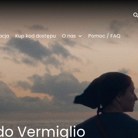
Wy
acja
Kup kod dostępu
O nas
Pomoc / FAQ
do Vermiglio