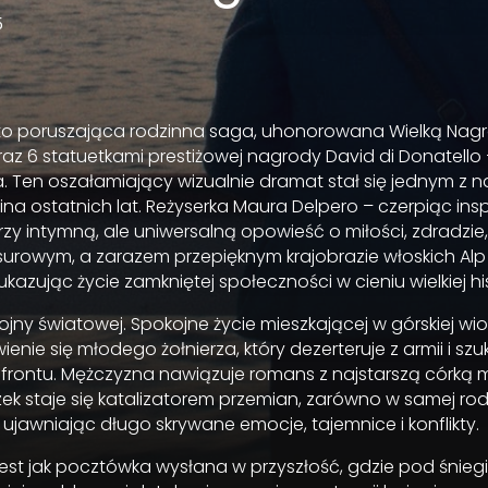
5
 to poruszająca rodzinna saga, uhonorowana Wielką Nag
raz 6 statuetkami prestiżowej nagrody David di Donatello
 Ten oszałamiający wizualnie dramat stał się jednym z n
a ostatnich lat. Reżyserka Maura Delpero – czerpiąc inspir
zy intymną, ale uniwersalną opowieść o miłości, zdradzie, 
urowym, a zarazem przepięknym krajobrazie włoskich Alp 
kazując życie zamkniętej społeczności w cieniu wielkiej hist
wojny światowej. Spokojne życie mieszkającej w górskiej wi
enie się młodego żołnierza, który dezerteruje z armii i sz
frontu. Mężczyzna nawiązuje romans z najstarszą córką
ek staje się katalizatorem przemian, zarówno w samej rodzi
 ujawniając długo skrywane emocje, tajemnice i konflikty.
jest jak pocztówka wysłana w przyszłość, gdzie pod śnieg