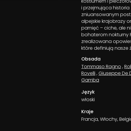
kostiumem i pieczołow
i przejmująca historia
zniuansowanym posta
alpejskie krajobrazy 
pamięć – ciche, ale 
bohaterom nokturny Fr
zrealizowana opowieś
które definiują nasze 
Obsada
Tommaso Ragno
,
Rob
Rovelli
,
Giuseppe De
Gamba
Język
włoski
Kraje
Francja, Włochy, Belgi