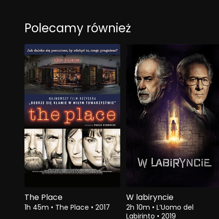
Polecamy również
The Place
W labiryncie
1h 45m
•
The Place
•
2017
2h 10m
•
L’Uomo del
Labirinto
•
2019