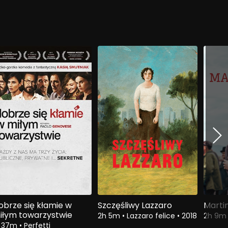
obrze się kłamie w
Szczęśliwy Lazzaro
Marti
iłym towarzystwie
2h 5m
•
Lazzaro felice
•
2018
2h 9
h 37m
•
Perfetti