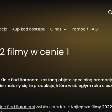
Wy
acja
Kup kod dostępu
O nas
Pomoc / FAQ
2 filmy w cenie 1
E-Kinie Pod Baranami zostaną objęte specjalną promocj
e znalazły się te produkcje, które w ubiegłym roku ciesz
 Kina Pod Baranami
wybierz produkt -
Najlepsze filmy 2022 