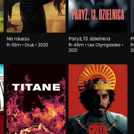
Na rauszu
Paryż, 13. dzielnica
P
1h 55m
•
Druk
•
2020
1h 46m
•
Les Olympiades
•
1
2021
2