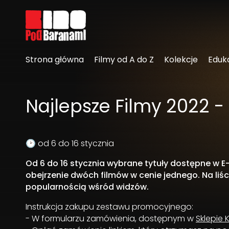
Linki ułatwień dostępu
Strona główna
Filmy od A do Z
Kolekcje
Eduk
Najlepsze Filmy 2022 - 
🕑 od 6 do 16 stycznia
Od 6 do 16 stycznia wybrane tytuły dostępne w 
obejrzenie dwóch filmów w cenie jednego. Na liści
popularnością wśród widzów.
Instrukcja zakupu zestawu promocyjnego:
- W formularzu zamówienia, dostępnym w
Sklepie