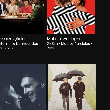
ałe szczęścia
Matki równoległe
h 40m
•
Le bonheur des
2h 0m
•
Madres Paralelas
•
s...
•
2020
2021