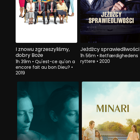
I znowu zgrzeszyliśmy,
Jeźdźcy sprawiedliwości
dobry Boże
1h 56m
•
Retfærdighedens
ryttere
•
2020
1h 39m
•
Qu'est-ce qu'on a
encore fait au bon Dieu?
•
2019