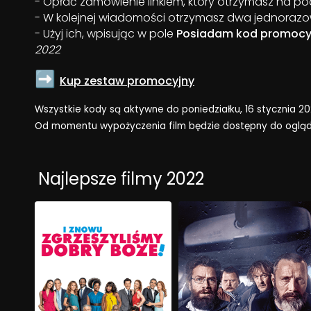
- Opłać zamówienie linkiem, który otrzymasz na p
- W kolejnej wiadomości otrzymasz dwa jednoraz
- Użyj ich, wpisując w pole
Posiadam kod promocy
2022
➡️
Kup zestaw promocyjny
Wszystkie kody są aktywne do poniedziałku, 16 stycznia 202
Od momentu wypożyczenia film będzie dostępny do oglądani
Kolekcje
Najlepsze filmy 2022