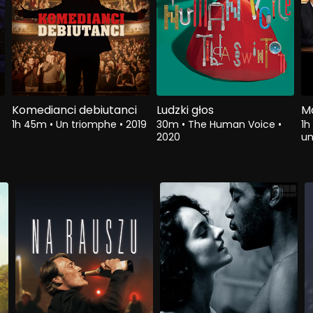
Komedianci debiutanci
Ludzki głos
M
1h 45m
•
Un triomphe
•
2019
30m
•
The Human Voice
•
1
2020
un