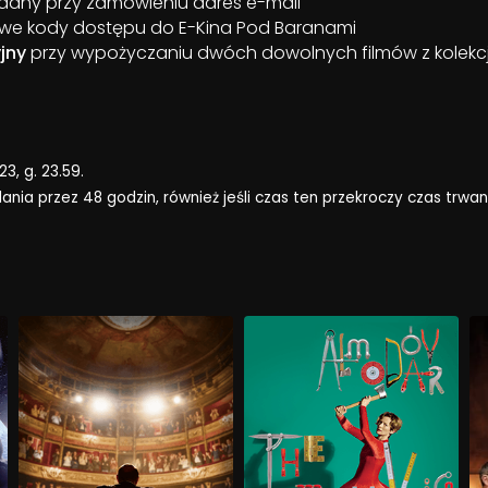
odany przy zamówieniu adres e-mail
owe kody dostępu do E-Kina Pod Baranami
jny
przy wypożyczaniu dwóch dowolnych filmów z kolekc
3, g. 23.59.
a przez 48 godzin, również jeśli czas ten przekroczy czas trwan