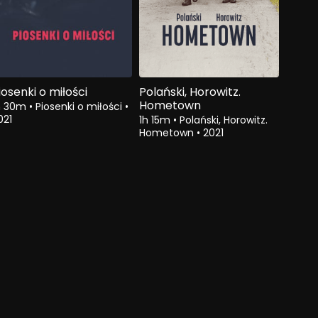
iosenki o miłości
Polański, Horowitz.
Hometown
h 30m
•
Piosenki o miłości
•
021
1h 15m
•
Polański, Horowitz.
Hometown
•
2021