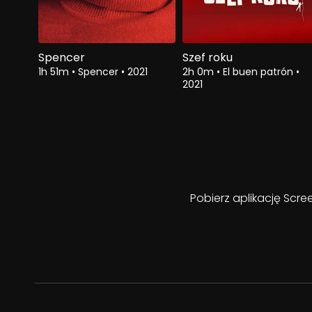
Spencer
Szef roku
1h 51m
•
Spencer
•
2021
2h 0m
•
El buen patrón
•
2021
Pobierz aplikację Scre