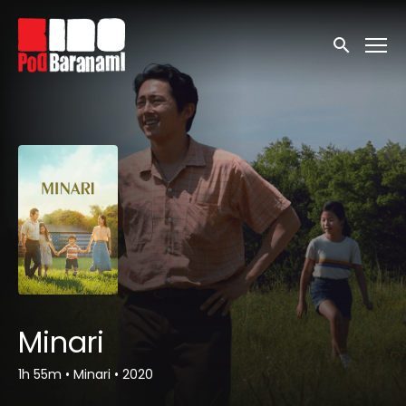
Linki ułatwień dostępu
Wyszukaj
Minari
1h 55m
•
Minari
•
2020