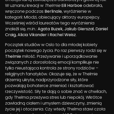
W uznaniu kreacji w
Thelmie
Eili Harboe
odebrała,
wręczone podczas
Berlinale
, wyróżnienie w
kategorii: Młodzi, obiecujący aktorzy europejscy.
Wcześniej wśród laureatów tego wyróżnienia
znaleźli się, m.in.:
Agata Buzek, Jakub Gierszał, Daniel
Craig, Alicia Vikander i Rachel Weisz
.
Początek studiów w Oslo to dla młodej kobiety
początek nowego życia. Po raz pierwszy rodzi się w
Thelmie
miłość. Przeżywanie i uporządkowanie
związanych z dorosłością emocji komplikuje nie
tylko nieustająca kontrola ze strony rodziców –
religijnych fanatyków. Okazuje się, że w Thelmie
drzemią ukryte, nadprzyrodzone siły, które
pozwalają bohaterce zmieniać i kształtować
rzeczywistość. Siły te dają o sobie znać w chwilach,
gdy Thelma przeżywa stres lub niepokój. Wkrótce
zawładną ciałem i umysłem dziewczyny, zmienią
życie jej i otoczenia. Czy wtedy Thelma stawi czoła