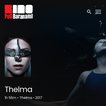
Linki ułatwień dostępu
Wyszukaj
Thelma
1h 56m
•
Thelma
•
2017