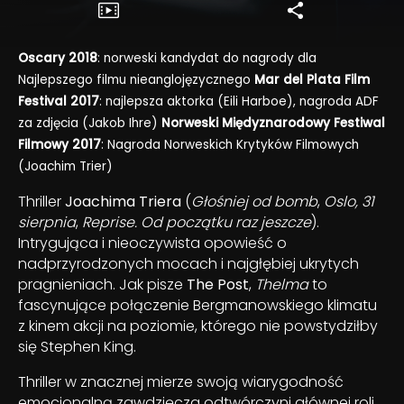
Oscary 2018
: norweski kandydat do nagrody dla
Najlepszego filmu nieanglojęzycznego
Mar del Plata Film
Festival 2017
: najlepsza aktorka (Eili Harboe), nagroda ADF
za zdjęcia (Jakob Ihre)
Norweski Międyznarodowy Festiwal
Filmowy 2017
: Nagroda Norweskich Krytyków Filmowych
(Joachim Trier)
Thriller
Joachima Triera
(
Głośniej od bomb
,
Oslo, 31
sierpnia
,
Reprise. Od początku raz jeszcze
).
Intrygująca i nieoczywista opowieść o
nadprzyrodzonych mocach i najgłębiej ukrytych
pragnieniach. Jak pisze
The Post
,
Thelma
to
fascynujące połączenie Bergmanowskiego klimatu
z kinem akcji na poziomie, którego nie powstydziłby
się Stephen King.
Thriller w znacznej mierze swoją wiarygodność
emocjonalną zawdzięcza odtwórczyni głównej roli.