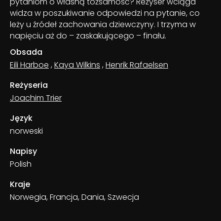
pytaniom o własną tożsamość? Reżyser wciąga
widza w poszukiwanie odpowiedzi na pytanie, co
leży u źródeł zachowania dziewczyny. I trzyma w
napięciu aż do – zaskakującego – finału.
Obsada
Eili Harboe
,
Kaya Wilkins
,
Henrik Rafaelsen
Reżyseria
Joachim Trier
Język
norweski
Napisy
Polish
Kraje
Norwegia, Francja, Dania, Szwecja