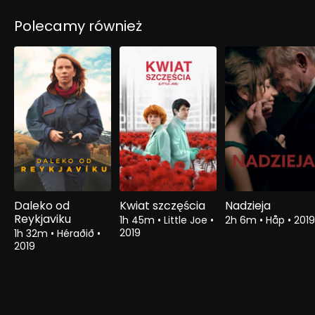
Polecamy również
Daleko od
Kwiat szczęścia
Nadzieja
Reykjaviku
1h 45m
•
Little Joe
•
2h 6m
•
Håp
•
2019
2019
1h 32m
•
Héraðið
•
2019