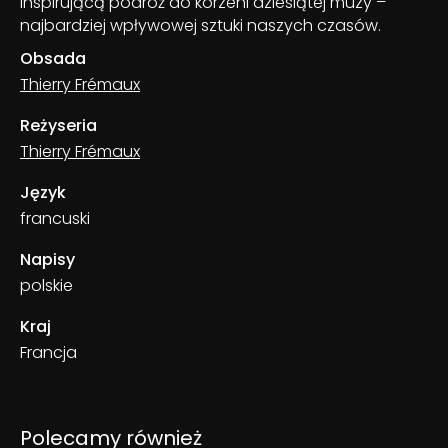
inspirującą podróż do korzeni dziesiątej muzy –
najbardziej wpływowej sztuki naszych czasów.
Obsada
Thierry Frémaux
Reżyseria
Thierry Frémaux
Język
francuski
Napisy
polskie
Kraj
Francja
Polecamy również