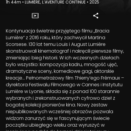
1h 44m
•
LUMIÈRE, L’AVENTURE CONTINUE
•
2025
Kontynuacja świetnie przyjętego filmu „Bracia
Lumière” z 2016 roku, który zachwycił Martina
Scorsese. 130 lat temu Louis i August Lumière
skonstruowali kinematograf i nakręcili pierwsze filmy,
zmieniając bieg historii. W ich wczesnych dziełach
było wszystko: kompozycja kadru, mnogość ujęć,
dramatyczne sceny, komediowe gagi, aktorskie
kreacje… Pełnometrażowy film Thierry’ego Frémaux –
dyrektora Festiwalu Filmowego w Cannes i Instytutu
Lumière w Lyonie, składa się z ponad 100 starannie
wybranych i zrekonstruowanych cyfrowo dzieł z
bogatej kolekcji pionierów kina. Nowy zestaw
niepublikowanych wcześniej obrazów pozwala
widzom zanurzyć się w fascynującym świecie
początku ubiegłego wieku oraz wyruszyć w