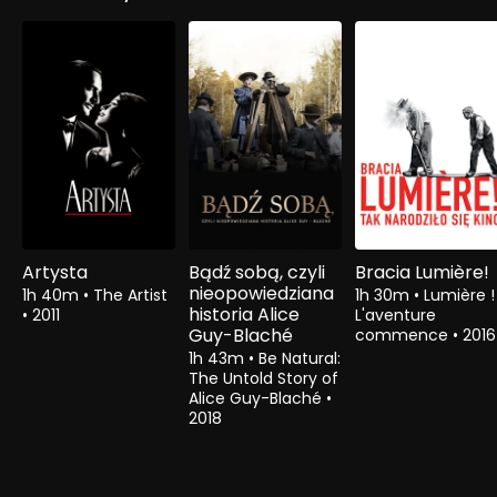
Artysta
Bądź sobą, czyli
Bracia Lumière!
nieopowiedziana
1h 40m
•
The Artist
1h 30m
•
Lumière !
historia Alice
•
2011
L'aventure
Guy-Blaché
commence
•
2016
1h 43m
•
Be Natural:
The Untold Story of
Alice Guy-Blaché
•
2018