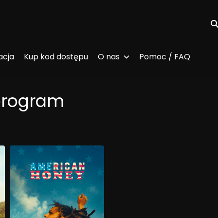
Wy
acja
Kup kod dostępu
O nas
Pomoc / FAQ
program