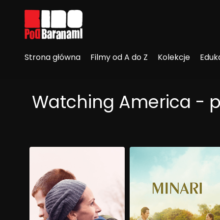
Linki ułatwień dostępu
Strona główna
Filmy od A do Z
Kolekcje
Eduk
Watching America - 