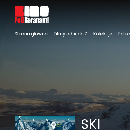
Linki ułatwień dostępu
Strona główna
Filmy od A do Z
Kolekcje
Eduk
SKI