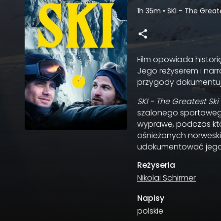
1h 35m
•
SKI - The Great
Film opowiada histori
Jego reżyserem i narra
przygody dokumentuj
SKI - The Greatest Ski 
szalonego sportowego
wyprawę, podczas któ
ośnieżonych norweski
udokumentować jego 
Reżyseria
Nikolai Schirmer
Napisy
polskie