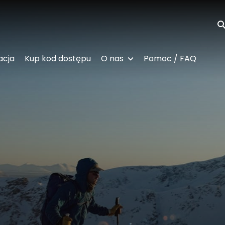
Wy
acja
Kup kod dostępu
O nas
Pomoc / FAQ