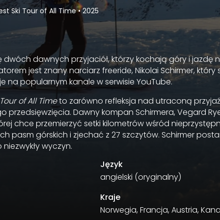
est Ski Tour of All Time
•
2025
ę dwóch dawnych przyjaciół, którzy kochają góry i jazdę 
torem jest znany narciarz freeride, Nikolai Schirmer, który
e na popularnym kanale w serwisie YouTube.
Tour of All Time
to zarówno refleksja nad utraconą przyjaźni
 przedsięwzięcia. Dawny kompan Schirmera, Vegard Rye
rej chce przemierzyć setki kilometrów wśród nieprzystęp
ch pasm górskich i zjechać z 27 szczytów. Schirmer post
niezwykły wyczyn.
Język
angielski (oryginalny)
Kraje
Norwegia, Francja, Austria, Ka