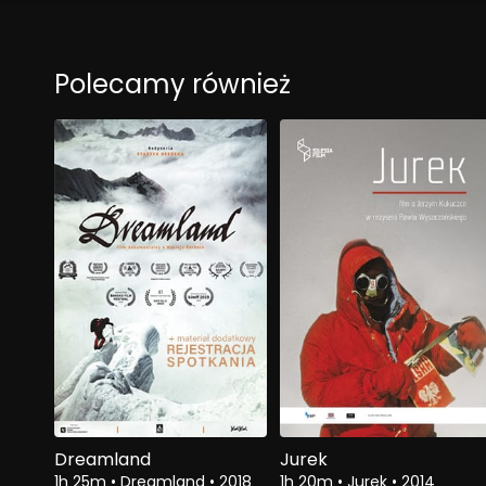
Polecamy również
Zobacz
$4.50
Dreamland
Jurek
1h 25m
•
Dreamland
•
2018
1h 20m
•
Jurek
•
2014