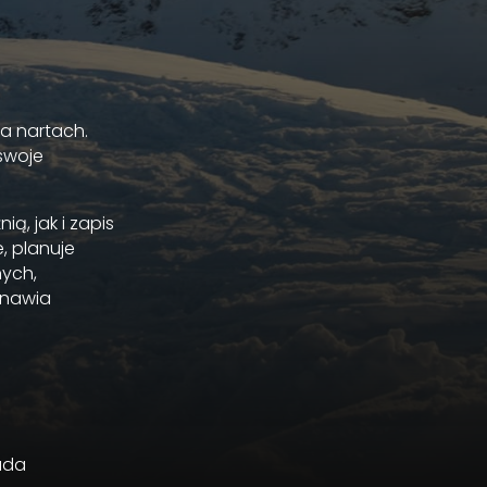
na nartach.
 swoje
ą, jak i zapis
, planuje
nych,
anawia
nada