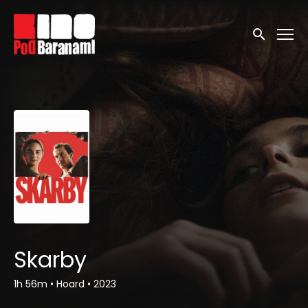
Linki ułatwień dostępu
Wyszukaj
Skarby
1h 56m
•
Hoard
•
2023