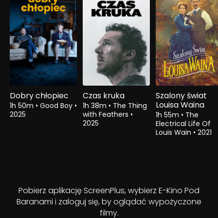
Dobry chłopiec
Czas kruka
Szalony świat
Louisa Waina
1h 50m
•
Good Boy
•
1h 38m
•
The Thing
2025
with Feathers
•
1h 55m
•
The
2025
Electrical Life Of
Louis Wain
•
2021
Pobierz aplikację ScreenPlus, wybierz E-Kino Pod
Baranami i zaloguj się, by oglądać wypożyczone
filmy.