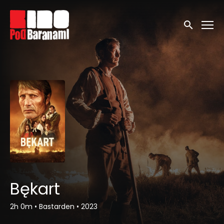
Linki ułatwień dostępu
Wyszukaj
Bękart
2h 0m
•
Bastarden
•
2023