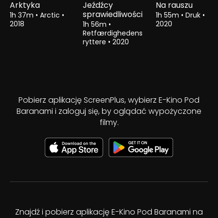
Arktyka
Jeźdźcy
Na rauszu
sprawiedliwości
1h 37m
•
Arctic
•
1h 55m
•
Druk
•
2018
2020
1h 56m
•
Retfærdighedens
ryttere
•
2020
Pobierz aplikację ScreenPlus, wybierz E-Kino Pod
Baranami i zaloguj się, by oglądać wypożyczone
filmy.
Znajdź i pobierz aplikację E-Kino Pod Baranami na