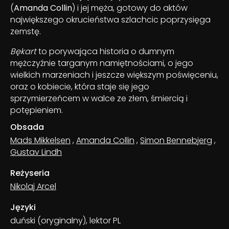
(
Amanda Collin
) i jej męża, gotowy do aktów
największego okrucieństwa szlachcic poprzysięga
zemstę.
Bękart
to porywająca historia o dumnym
mężczyźnie targanym namiętnościami, o jego
wielkich marzeniach i jeszcze większym poświęceniu,
oraz o kobiecie, która staje się jego
sprzymierzeńcem w walce ze złem, śmiercią i
potępieniem.
Obsada
Mads Mikkelsen
,
Amanda Collin
,
Simon Bennebjerg
,
Gustav Lindh
Reżyseria
Nikolaj Arcel
Języki
duński (oryginalny), lektor PL