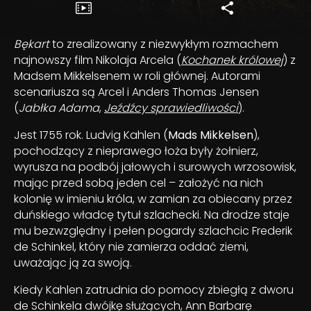
Bękart
to zrealizowany z niezwykłym rozmachem
najnowszy film Nikolaja Arcela (
Kochanek królowej
) z
Madsem Mikkelsenem w roli głównej. Autorami
scenariusza są Arcel i Anders Thomas Jensen
(
Jabłka Adama
,
Jeźdźcy sprawiedliwości
).
Jest 1755 rok. Ludvig Kahlen (
Mads Mikkelsen
),
pochodzący z nieprawego łoża były żołnierz,
wyrusza na podbój jałowych i surowych wrzosowisk,
mając przed sobą jeden cel – założyć na nich
kolonię w imieniu króla, w zamian za obiecany przez
duńskiego władcę tytuł szlachecki. Na drodze staje
mu bezwzględny i pełen pogardy szlachcic Frederik
de Schinkel, który nie zamierza oddać ziemi,
uważając ją za swoją.
Kiedy Kahlen zatrudnia do pomocy zbiegłą z dworu
de Schinkela dwójkę służących, Ann Barbarę