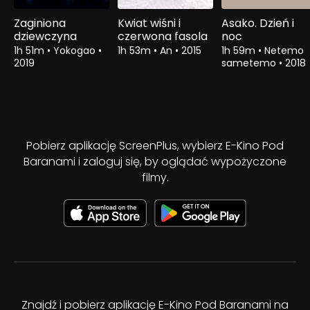
Zaginiona
Kwiat wiśni i
Asako. Dzień i
dziewczyna
czerwona fasola
noc
1h 51m
•
Yokogao
•
1h 53m
•
An
•
2015
1h 59m
•
Netemo
2019
sametemo
•
2018
Pobierz aplikację ScreenPlus, wybierz E-Kino Pod
Baranami i zaloguj się, by oglądać wypożyczone
filmy.
Znajdź i pobierz aplikację E-Kino Pod Baranami na