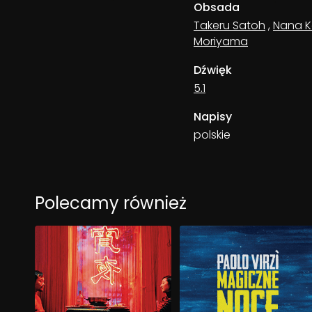
Obsada
Takeru Satoh
,
Nana 
Moriyama
Dźwięk
5.1
Napisy
polskie
Polecamy również