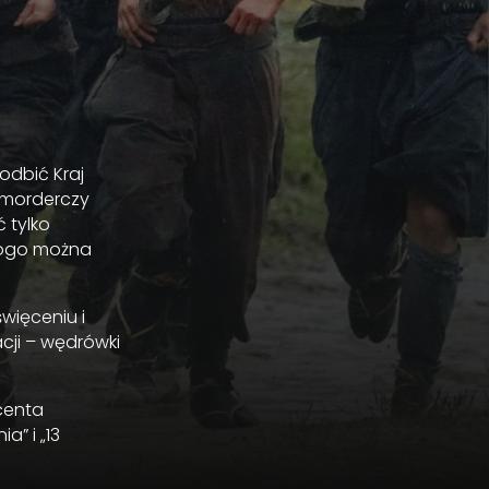
odbić Kraj
a morderczy
ć tylko
 kogo można
więceniu i
acji – wędrówki
centa
” i „13