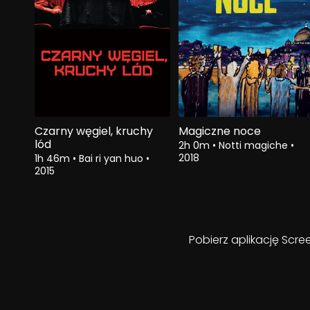
Czarny węgiel, kruchy
Magiczne noce
lód
2h 0m
•
Notti magiche
•
2018
1h 46m
•
Bai ri yan huo
•
2015
Pobierz aplikację Scre