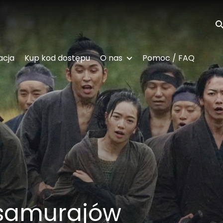
Wy
acja
Kup kod dostępu
O nas
Pomoc / FAQ
samurajów