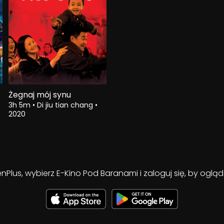
Żegnaj mój synu
3h 5m
•
Di jiu tian chang
•
2020
enPlus, wybierz E-Kino Pod Baranami i zaloguj się, by ogl