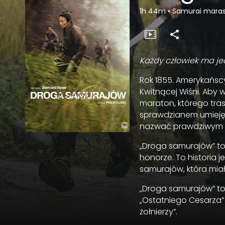
1h 44m
•
Samurai mara
Każdy człowiek ma je
Rok 1855. Amerykańscy
Kwitnącej Wiśni. Aby 
maraton, którego trasa
sprawdzianem umiejętn
nazwać prawdziwym 
„Droga samurajów” to
honorze. To historia j
samurajów, która miał
„Droga samurajów” t
„Ostatniego Cesarza”
żołnierzy”.