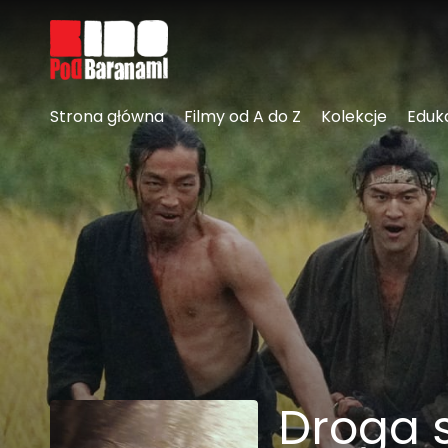
Linki ułatwień dostępu
Strona główna
Filmy od A do Z
Kolekcje
Eduk
Droga 