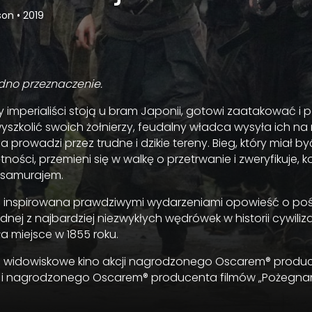
son
•
2019
dno przeznaczenie.
 imperialiści stoją u bram Japonii, gotowi zaatakować i p
wyszkolić swoich żołnierzy, feudalny władca wysyła ich n
 prowadzi przez trudne i dzikie tereny. Bieg, który miał by
ości, przemieni się w walkę o przetrwanie i zweryfikuje,
samurajem.
 inspirowana prawdziwymi wydarzeniami opowieść o poś
ednej z najbardziej niezwykłych wędrówek w historii cywiliz
a miejsce w 1855 roku.
o widowiskowe kino akcji nagrodzonego Oscarem® produ
 i nagrodzonego Oscarem® producenta filmów „Pożegnania