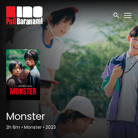
Linki ułatwień dostępu
Wyszukaj
Monster
2h 6m
•
Monster
•
2023