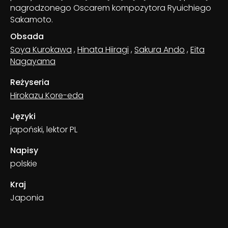
nagrodzonego Oscarem kompozytora Ryuichiego
Sakamoto.
Obsada
Soya Kurokawa
,
Hinata Hiiragi
,
Sakura Ando
,
Eita
Nagayama
Reżyseria
Hirokazu Kore-eda
Języki
japoński, lektor PL
Napisy
polskie
Kraj
Japonia