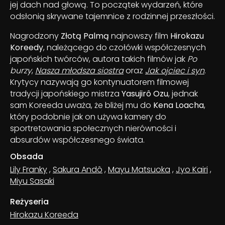
jej dach nad głową. To początek wydarzeń, które
odsłonią skrywane tajemnice z rodzinnej przeszłości.
Nagrodzony
Złotą Palmą
najnowszy film
Hirokazu
Koreedy
, należącego do czołówki współczesnych
japońskich twórców, autora takich filmów jak
Po
burzy
,
Nasza młodsza siostra
oraz
Jak ojciec i syn
.
Krytycy nazywają go kontynuatorem filmowej
tradycji japońskiego mistrza
Yasujirô Ozu
, jednak
sam Koreeda uważa, że bliżej mu do
Kena Loacha
,
który podobnie jak on używa kamery do
sportretowania społecznych nierówności i
absurdów współczesnego świata.
Obsada
Lily Franky
,
Sakura Andô
,
Mayu Matsuoka
,
Jyo Kairi
,
Miyu Sasaki
Reżyseria
Hirokazu Koreeda