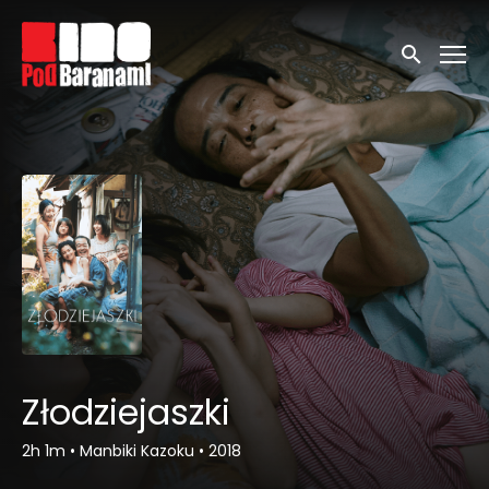
Linki ułatwień dostępu
Wyszukaj
Złodziejaszki
2h 1m
•
Manbiki Kazoku
•
2018