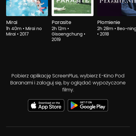
Mirai
Parasite
Płomienie
1h 40m
•
Mirai no
2h 12m
•
2h 28m
•
Beo-nin
Mirai
•
2017
Gisaengchung
•
•
2018
2019
Pobierz aplikację ScreenPlus, wybierz E-Kino Pod
Baranami i zaloguj się, by oglądać wypożyczone
filmy.