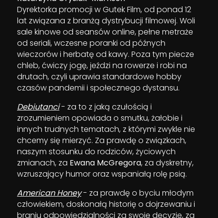
Dyrektorka promocji w Gutek Film, od ponad 12
lat związana z branżą dystrybucji filmowej. Woli
sale kinowe od seansów online, pełne metraże
od seriali, wczesne poranki od późnych
wieczorów i herbatę od kawy. Poza tym piecze
chleb, ćwiczy jogę, jeździ na rowerze i robi na
drutach, czyli uprawia standardowe hobby
czasów pandemii i społecznego dystansu.
Debiutanci
- za to z jaką czułością i
zrozumieniem opowiada o smutku, żałobie i
innych trudnych tematach, z którymi zwykle nie
chcemy się mierzyć. Za prawdę o związkach,
naszym stosunku do rodziców, życiowych
zmianach, za
Ewana McGregora
, za dyskretny,
wzruszający humor oraz wspaniałą rolę psią.
American Honey
- za prawdę o byciu młodym
człowiekiem, doskonałą historię o dojrzewaniu i
braniu odpowiedzialności za swoje decyzje, za