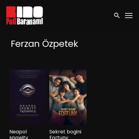
Linki ułatwień dostępu
Wyszukaj
Ferzan Özpetek
Neapol
Sekret bogini
spowity
Fortuny