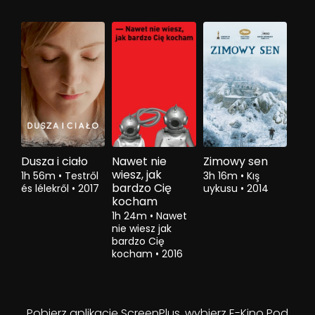
Dusza i ciało
Nawet nie
Zimowy sen
wiesz, jak
1h 56m
•
Testről
3h 16m
•
Kış
bardzo Cię
és lélekről
•
2017
uykusu
•
2014
kocham
1h 24m
•
Nawet
nie wiesz jak
bardzo Cię
kocham
•
2016
Pobierz aplikację ScreenPlus, wybierz E-Kino Pod