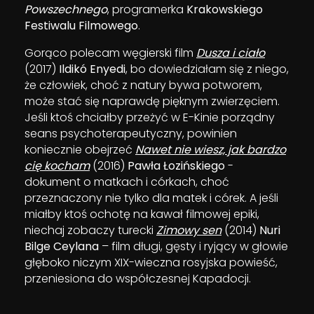
Powszechnego
, programerka
Krakowskiego
Festiwalu Filmowego
.
Gorąco polecam węgierski film
Dusza i ciało
(2017)
Ildikó Enyedi
, bo dowiedziałam się z niego,
że człowiek, choć z natury bywa potworem,
może stać się naprawdę pięknym zwierzęciem.
Jeśli ktoś chciałby przeżyć w E-Kinie porządny
seans psychoterapeutyczny, powinien
koniecznie obejrzeć
Nawet nie wiesz, jak bardzo
cię kocham
(2016)
Pawła Łozińskiego
-
dokument o matkach i córkach, choć
przeznaczony nie tylko dla matek i córek. A jeśli
miałby ktoś ochotę na kawał filmowej epiki,
niechaj zobaczy turecki
Zimowy sen
(2014)
Nuri
Bilge Ceylana
– film długi, gęsty i ryjący w głowie
głęboko niczym XIX-wieczna rosyjska powieść,
przeniesiona do współczesnej Kapadocji.