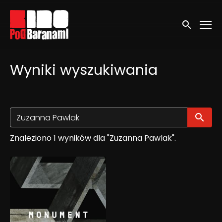
Linki ułatwień dostępu
Wyszukaj
Wyniki wyszukiwania
Wy
Znaleziono 1 wyników dla "Zuzanna Pawlak".