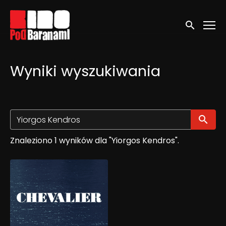
Linki ułatwień dostępu
Wyszukaj
Wyniki wyszukiwania
Wy
Znaleziono 1 wyników dla "Yiorgos Kendros".