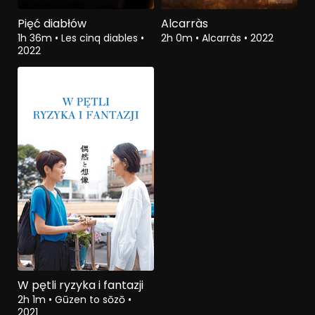
Pięć diabłów
Alcarràs
1h 36m
•
Les cinq diables
•
2h 0m
•
Alcarràs
•
2022
2022
W pętli ryzyka i fantazji
2h 1m
•
Gūzen to sōzō
•
2021