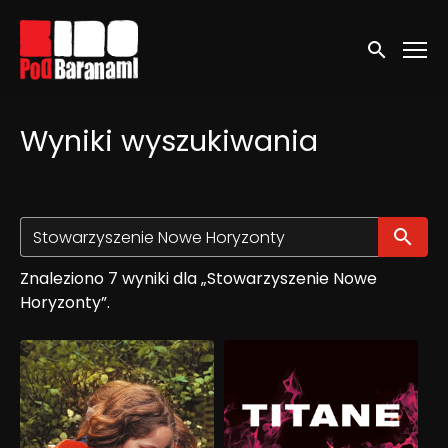
Linki ułatwień dostępu
Wyszukaj
Wyniki wyszukiwania
Wy
Znaleziono 7 wyniki dla „Stowarzyszenie Nowe
Horyzonty”.