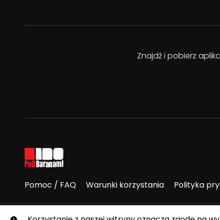
Znajdź i pobierz apli
Pomoc / FAQ
Warunki korzystania
Polityka pr
© E-Kino Pod Baranami. Wszelkie prawa zastrzeżone.
Korzystanie z naszej witryny oznacza zgodę na w