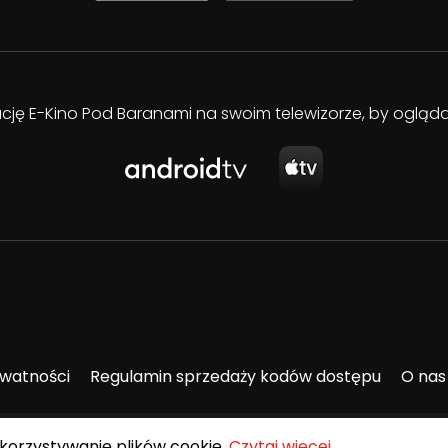
kację E-Kino Pod Baranami na swoim telewizorze, by oglą
ywatności
Regulamin sprzedaży kodów dostępu
O nas
ykorzystywanie plików cookie.
Czytaj więcej
.