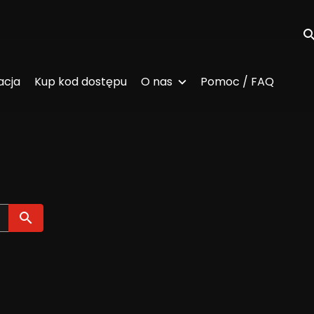
Wy
acja
Kup kod dostępu
O nas
Pomoc / FAQ
Wyszukaj