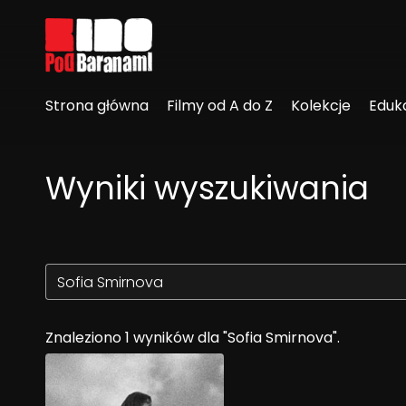
Linki ułatwień dostępu
Strona główna
Filmy od A do Z
Kolekcje
Eduk
Wyniki wyszukiwania
Znaleziono 1 wyników dla "Sofia Smirnova".