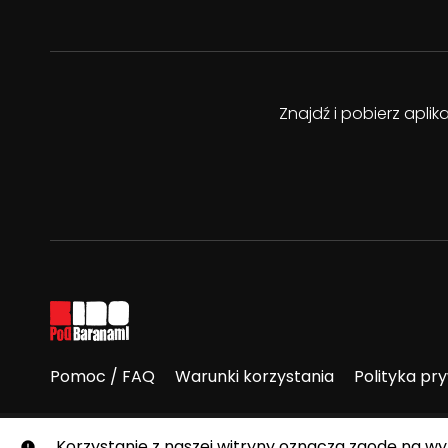
Znajdź i pobierz apli
Pomoc / FAQ
Warunki korzystania
Polityka pr
© E-Kino Pod Baranami. Wszelkie prawa zastrzeżone.
Korzystanie z naszej witryny oznacza zgodę na w