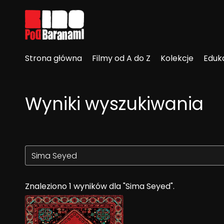
Linki ułatwień dostępu
Strona główna
Filmy od A do Z
Kolekcje
Eduk
Wyniki wyszukiwania
Znaleziono 1 wyników dla "Sima Seyed".