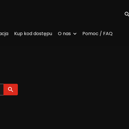
Wy
acja
Kup kod dostępu
O nas
Pomoc / FAQ
Wyszukaj