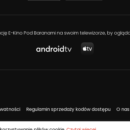
kację E-Kino Pod Baranami na swoim telewizorze, by oglą
ywatności
Regulamin sprzedaży kodów dostępu
O nas
ykorzystywanie plików cookie.
Czytaj więcej
.