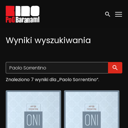
Linki ułatwień dostępu
Wyszukaj
Wyniki wyszukiwania
Wy
Znaleziono 7 wyniki dla „Paolo Sorrentino”.