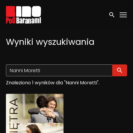
Linki ułatwień dostępu
Wyszukaj
Wyniki wyszukiwania
Wy
Znaleziono 1 wyników dla "Nanni Moretti".