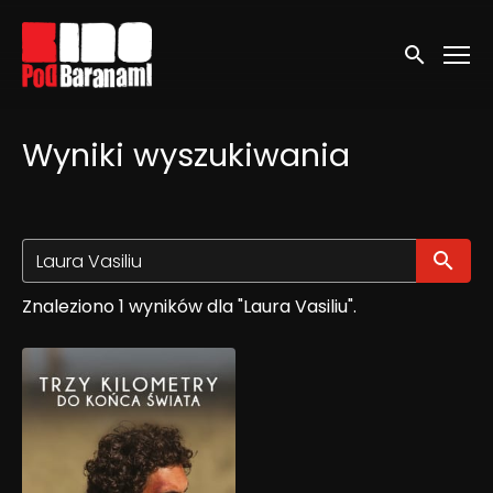
Linki ułatwień dostępu
Wyszukaj
Wyniki wyszukiwania
Wy
Znaleziono 1 wyników dla "Laura Vasiliu".