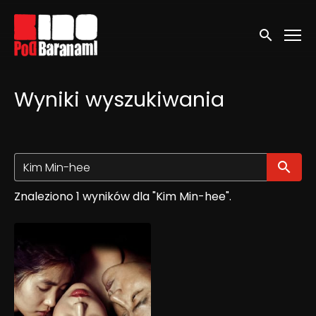
Linki ułatwień dostępu
Wyszukaj
Wyniki wyszukiwania
Wy
Znaleziono 1 wyników dla "Kim Min-hee".