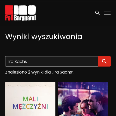
Linki ułatwień dostępu
Wyszukaj
Wyniki wyszukiwania
Wy
Znaleziono 2 wyniki dla „Ira Sachs”.