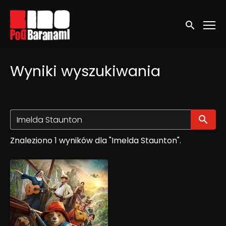
Linki ułatwień dostępu
Wyszukaj
Wyniki wyszukiwania
Wy
Znaleziono 1 wyników dla "Imelda Staunton".