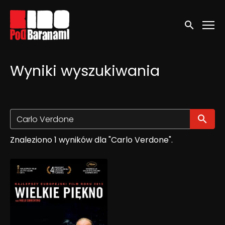
Linki ułatwień dostępu
Wyszukaj
Wyniki wyszukiwania
Wy
Znaleziono 1 wyników dla "Carlo Verdone".