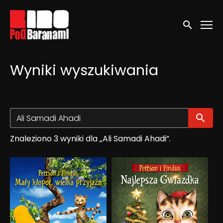
Linki ułatwień dostępu
Wyszukaj
Wyniki wyszukiwania
Wy
Znaleziono 3 wyniki dla „Ali Samadi Ahadi”.