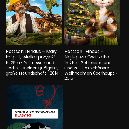
Pettson i Findus – Mały
Pettson i Findus -
kłopot, wielka przyjaźń
Najlepsza Gwiazdka
1h 29m
•
Pettersson und
1h 21m
•
Pettersson und
Findus – Kleiner Quälgeist,
Findus - Das schönste
große Freundschaft
•
2014
Weihnachten überhaupt
•
2016