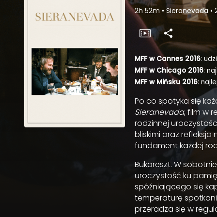
2h 52m
•
Sieranevada
•
MFF w Cannes 2016
: ud
MFF w Chicago 2016
: na
MFF w Mińsku 2016
: najl
Po co spotyka się ka
Sieranevada
, film w r
rodzinnej uroczystośc
bliskimi oraz refleks
fundament każdej rod
Bukareszt. W sobotnie
uroczystość ku pamięc
spóźniającego się ka
temperaturę spotkani
przeradza się w reg