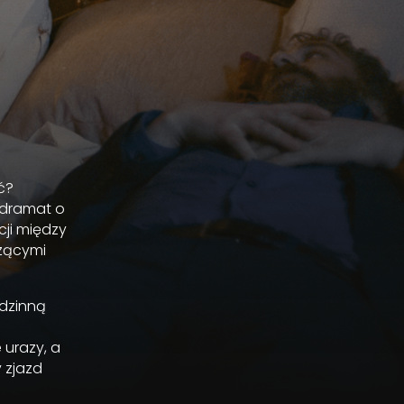
ć?
odramat o
cji między
rzącymi
odzinną
 urazy, a
 zjazd