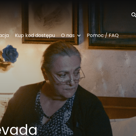
Wy
acja
Kup kod dostępu
O nas
Pomoc / FAQ
evada