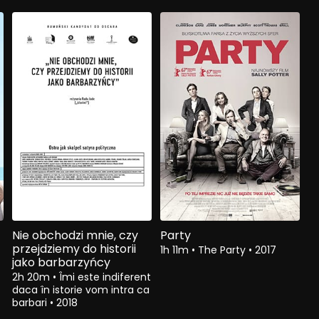
Nie obchodzi mnie, czy
Party
przejdziemy do historii
1h 11m
•
The Party
•
2017
jako barbarzyńcy
2h 20m
•
Îmi este indiferent
daca în istorie vom intra ca
barbari
•
2018