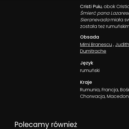
Cristi Puiu
, obok Crist
Śmierć pana Lazares
Sieranevada
miała sw
została też rumuński
Obsada
Mimi Branescu
,
Judith
Dumitrache
Język
rumuński
Kraje
Rumunia, Francja, Boś
Chorwacja, Macedon
Polecamy również