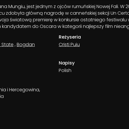
iana Mungiu, jest jednym z ojców rumuńskiej Nowej Fali. W 
cu
zdobyła główną nagrodę w canneńskiej sekcji Un Certa
oja światową premierę w konkursie ostatniego festiwalu
m kandydatem do Oscara w kategorii najlepszy film nieang
Reżyseria
 State
,
Bogdan
Cristi Puiu
Napisy
Polish
nia i Hercegowina,
ia