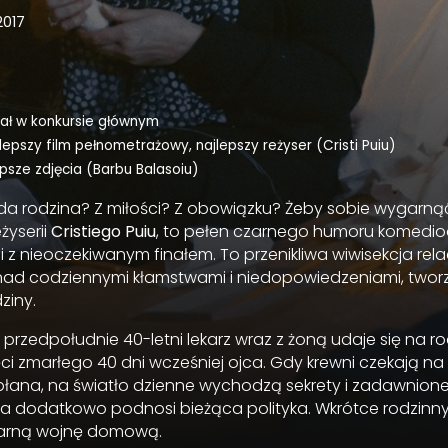
2017
ział w konkursie głównym
jlepszy film pełnometrażowy, najlepszy reżyser (Cristi Puiu)
epsze zdjęcia (Barbu Balasoiu)
żda rodzina? Z miłości? Z obowiązku? Żeby sobie wygarną
eżyserii
Cristiego Puiu
, to pełen czarnego humoru komedi
i z nieoczekiwanym finałem. To przenikliwa wiwisekcja rela
ja nad codziennymi kłamstwami i niedopowiedzeniami, two
ziny.
 przedpołudnie 40-letni lekarz wraz z żoną udaje się na r
i zmarłego 40 dni wcześniej ojca. Gdy krewni czekają na
płana, na światło dzienne wychodzą sekrety i zadawnione
a dodatkowo podnosi bieżąca polityka. Wkrótce rodzinny
ularną wojnę domową.