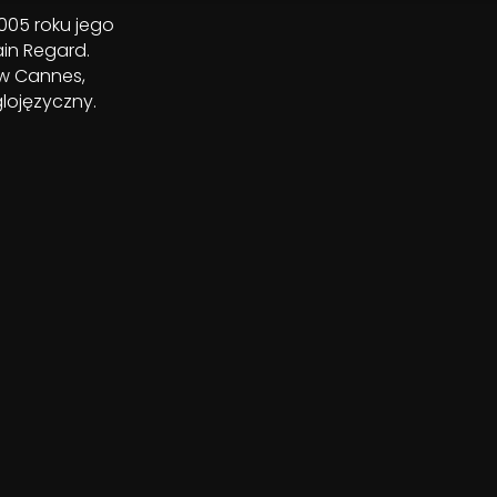
2005 roku jego
in Regard.
 w Cannes,
lojęzyczny.