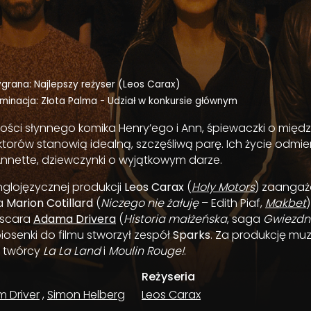
grana: Najlepszy reżyser (Leos Carax)
minacja: Złota Palma - Udział w konkursie głównym
iłości słynnego komika Henry’ego i Ann, śpiewaczki o mię
lektorów stanowią idealną, szczęśliwą parę. Ich życie odmi
Annette, dziewczynki o wyjątkowym darze.
nglojęzycznej produkcji
Leos Carax
(
Holy Motors
) zaanga
a
Marion Cotillard
(
Niczego nie żałuję
– Edith Piaf,
Makbet
scara
Adama Drivera
(
Historia małżeńska
, saga
Gwiezdn
piosenki do filmu stworzył zespół
Sparks
. Za produkcję mu
 twórcy
La La Land
i
Moulin Rouge!
.
Reżyseria
 Driver
,
Simon Helberg
Leos Carax