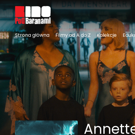
Linki ułatwień dostępu
Strona główna
Filmy od A do Z
Kolekcje
Eduk
Annett