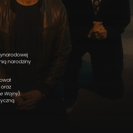
dzynarodowej
enią narodziny
żował
) oraz
e Wojny
).
zyczną