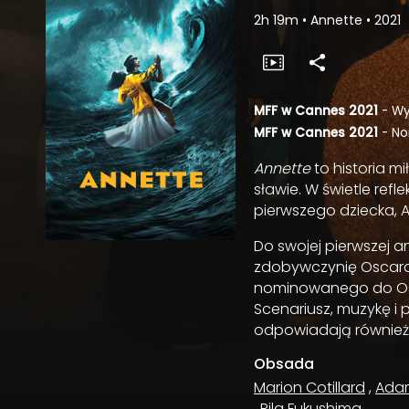
2h 19m
•
Annette
•
2021
MFF w Cannes 2021
- Wy
MFF w Cannes 2021
- No
Annette
to historia m
sławie. W świetle ref
pierwszego dziecka, 
Do swojej pierwszej a
zdobywczynię Oscar
nominowanego do O
Scenariusz, muzykę i 
odpowiadają również
Obsada
Marion Cotillard
,
Adam
,
Rila Fukushima