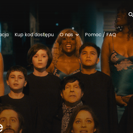
Wy
acja
Kup kod dostępu
O nas
Pomoc / FAQ
e