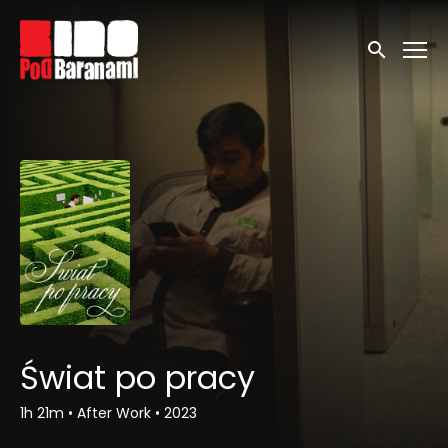
Linki ułatwień dostępu
Wyszukaj
Świat po pracy
1h 21m
•
After Work
•
2023