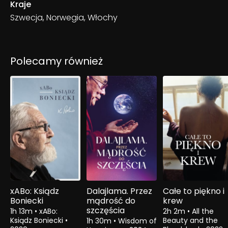
Kraje
Szwecja, Norwegia, Włochy
Polecamy również
xABo: Ksiądz
Dalajlama. Przez
Całe to piękno i
Boniecki
mądrość do
krew
szczęścia
1h 13m
•
xABo:
2h 2m
•
All the
Ksiądz Boniecki
•
Beauty and the
1h 30m
•
Wisdom of