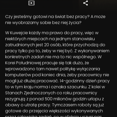
Czy jesteśmy gotowi na świat bez pracy? A może
nie wyobrażamy sobie bez niej życia?
W Kuwejcie każdy ma prawo do pracy, więc w
niektórych miejscach na jednym stanowisku
zatrudnionych jest 20 osób, które przychodzą do
pracy tylko po to, żeby w niej być. Z wykonywaniem
konkretnych zadań nie ma to nic wspólnego. W
Korei Południowej pracuje się tak dużo, że
wprowadzono tam nawet politykę wyłączania
komputerów pod koniec dnia, żeby pracownicy nie
mogli już dłużej pracować. 14-godzinny dzień pracy
to w tym kraju norma i oznaka szacunku. Z kolei w
Stanach Zjednoczonych co roku pracownicy
rezygnują z ponad 500 milionów godzin urlopu z
obawy o utratę pracy. Tymczasem roboty są już
gotowe do przejęcia większości wykonywanych
przez człowieka zadań, co w efekcie uczyni nas