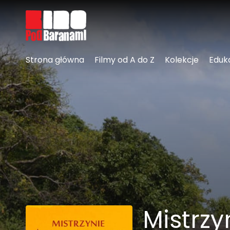
Linki ułatwień dostępu
Strona główna
Filmy od A do Z
Kolekcje
Eduk
Mistrzy