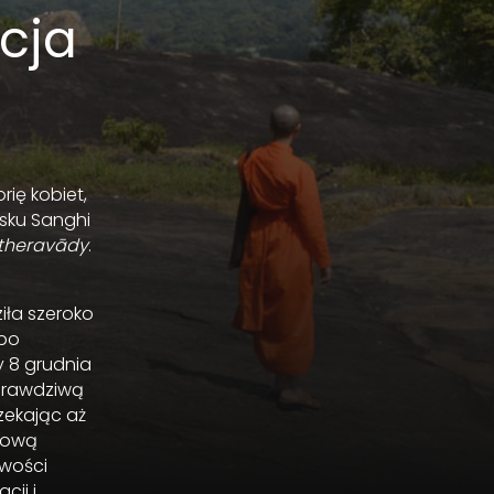
cja
ię kobiet,
sku Sanghi
theravādy
.
iła szeroko
 po
y 8 grudnia
 prawdziwą
zekając aż
dową
iwości
cji i