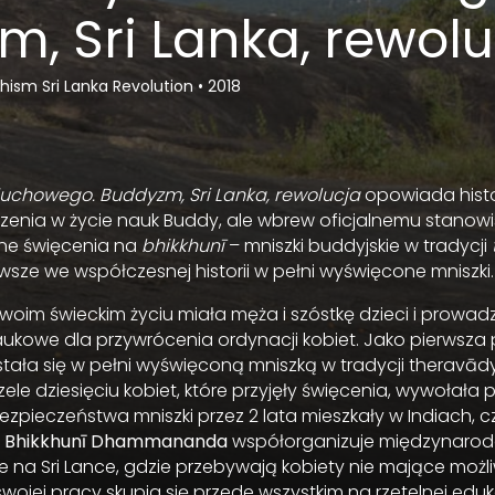
, Sri Lanka, rewolu
hism Sri Lanka Revolution
•
2018
 duchowego. Buddyzm, Sri Lanka, rewolucja
opowiada histor
zenia w życie nauk Buddy, ale wbrew oficjalnemu stanowi
łne święcenia na
bhikkhunī
– mniszki buddyjskie w tradycji
rwsze we współczesnej historii w pełni wyświęcone mniszki.
woim świeckim życiu miała męża i szóstkę dzieci i prowadz
ukowe dla przywrócenia ordynacji kobiet. Jako pierwsza
e stała się w pełni wyświęconą mniszką w tradycji theravād
zele dziesięciu kobiet, które przyjęły święcenia, wywołała
zpieczeństwa mniszki przez 2 lata mieszkały w Indiach, c
.
Bhikkhunī Dhammananda
współorganizuje międzynaro
e na Sri Lance, gdzie przebywają kobiety nie mające możl
wojej pracy skupia się przede wszystkim na rzetelnej eduka