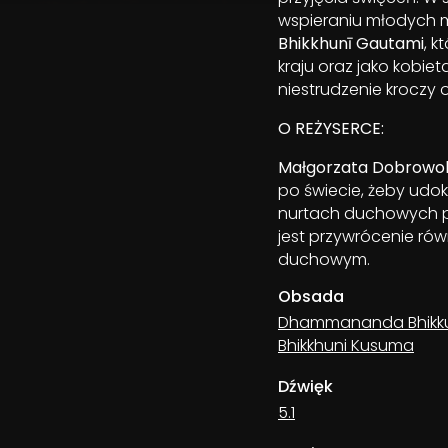
wspieraniu młodych m
Bhikkhunī Gautami
, 
kraju oraz jako kobie
niestrudzenie kroczy
O REŻYSERCE:
Małgorzata Dobrowo
po świecie, żeby udo
nurtach duchowych po
jest przywrócenie ró
duchowym.
Obsada
Dhammananda Bhikk
Bhikkhuni Kusuma
Dźwięk
5.1