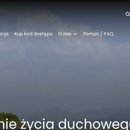
Wy
acja
Kup kod dostępu
O nas
Pomoc / FAQ
nie życia duchoweg