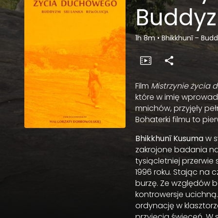
Buddyzm
1h 8m
•
Bhikkhunī – Budd
Film
Mistrzynie życia
które w imię wprowad
mnichów, przyjęły pe
Bohaterki filmu to pie
Bhikkhunī Kusuma
w s
zakrojone badania na
tysiącletniej przerwi
1996 roku. Stając na c
burzę. Ze względów be
kontrowersje ucichną
ordynację w klasztorz
przyjęcia święceń. W s