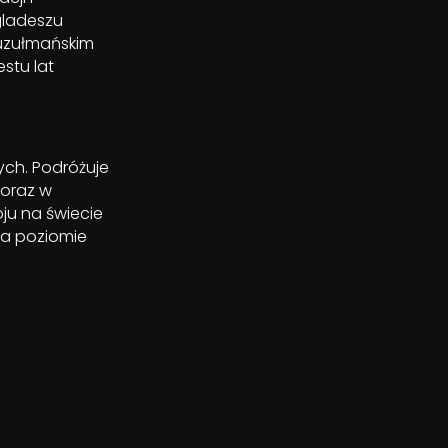
gladeszu
muzułmańskim
stu lat
ych. Podróżuje
 oraz w
ju na świecie
na poziomie