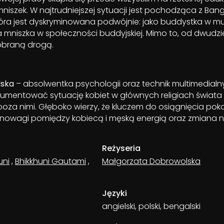
niszek. W najtrudniejszej sytuacji jest pochodząca z Ban
która jest dyskryminowana podwójnie: jako buddystka w 
ta mniszka w społeczności buddyjskiej. Mimo to, od dwudzie
 obraną drogą.
lska
– absolwentka psychologii oraz technik multimedialn
kumentować sytuację kobiet w głównych religiach świata
za nimi. Głęboko wierzy, że kluczem do osiągnięcia poko
wnowagi pomiędzy kobiecą i męską energią oraz zmiana 
Reżyseria
uni
,
Bhikkhuni Gautami
,
Małgorzata Dobrowolska
Języki
angielski, polski, bengalski