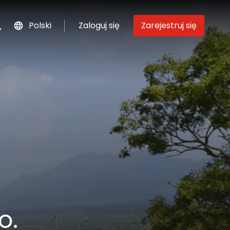
Polski
Zaloguj się
Zarejestruj się
szukaj
o.