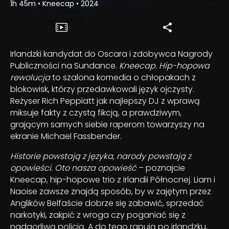
1h 45m
•
Kneecap
•
2024
Irlandzki kandydat do Oscara i zdobywca Nagrody
Publiczności na Sundance.
Kneecap. Hip-hopowa
rewolucja
to szalona komedia o chłopakach z
blokowisk, którzy przedawkowali język ojczysty.
Reżyser Rich Peppiatt jak najlepszy DJ z wprawą
miksuje fakty z czystą fikcją, a prawdziwym,
grającym samych siebie raperom towarzyszy na
ekranie Michael Fassbender.
Historie powstają z języka, narody powstają z
opowieści. Oto nasza opowieść
– poznajcie
Kneecap, hip-hopowe trio z Irlandii Północnej. Liam i
Naoise zawsze znajdą sposób, by w zajętym przez
Anglików Belfaście dobrze się zabawić, sprzedać
narkotyki, zakpić z wroga czy poganiać się z
nadgorliwą policją. A do tego rapują po irlandzku,