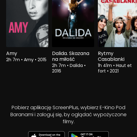
Amy
Dalida. Skazana
Rytmy
na miłość
Casablanki
2h 7m
•
Amy
•
2015
2h 7m
•
Dalida
•
1h 41m
•
Haut et
2016
fort
•
2021
Pobierz aplikację ScreenPlus, wybierz E-Kino Pod
Baranami i zaloguj się, by oglądać wypożyczone
filmy.