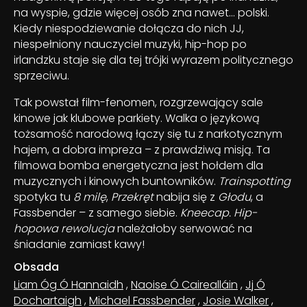
na wyspie, gdzie więcej osób zna nawet… polski.
Kiedy niespodziewanie dołącza do nich JJ,
niespełniony nauczyciel muzyki, hip-hop po
irlandzku staje się dla tej trójki wyrazem politycznego
sprzeciwu.
Tak powstał film-fenomen, rozgrzewający sale
kinowe jak klubowe parkiety. Walka o językową
tożsamość narodową łączy się tu z narkotycznym
hajem, a dobra impreza – z prawdziwą misją. Ta
filmowa bomba energetyczna jest hołdem dla
muzycznych i kinowych buntowników.
Trainspotting
spotyka tu
8 milę
,
Przekręt
nabija się z
Głodu
, a
Fassbender – z samego siebie.
Kneecap. Hip-
hopowa rewolucja
należałoby serwować na
śniadanie zamiast kawy!
Obsada
Liam Óg Ó Hannaidh
,
Naoise Ó Cairealláin
,
Jj Ó
Dochartaigh
,
Michael Fassbender
,
Josie Walker
,