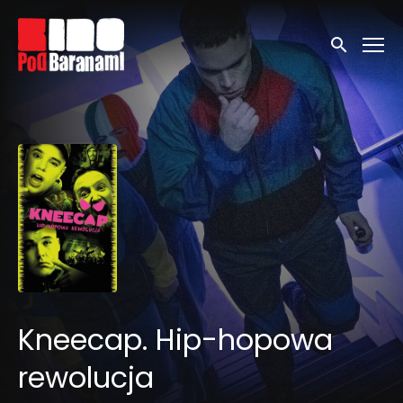
Linki ułatwień dostępu
Wyszukaj
Kneecap. Hip-hopowa
rewolucja