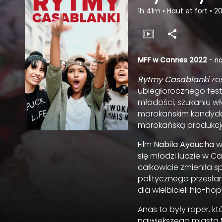
1h 41m
•
Haut et fort
•
20
MFF w Cannes 2022
- no
Rytmy Casablanki
zos
ubiegłorocznego fest
młodości, szukaniu wł
marokańskim kandydat
marokańską produkcj
Film
Nabila Ayoucha
wy
się młodzi ludzie w C
całkowicie zmieniła 
politycznego przesła
dla wielbicieli hip-hop
Anas to były raper, k
największego miasta