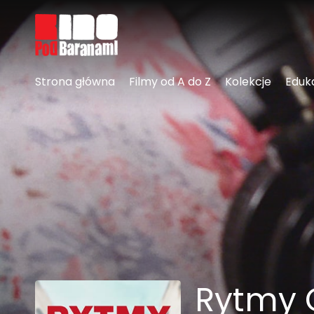
Linki ułatwień dostępu
Strona główna
Filmy od A do Z
Kolekcje
Eduk
Rytmy 