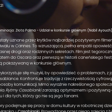
21
minacja: Złota Palma - Udział w konkursie głównym (Nabil Ayouch
tały uznane przez krytków najbardziej pozytywnym film
iwalu w Cannes. To wzruszająca, pełna empatii opowieść
asnej drogi oraz rodzinnych sekretach. Film jest tegoroc
em do Oscara oraz pierwszą w historii caneńskiego fest
ą pokazywaną w konkursie głównym.
korzystuje siłę muzyki, by opowiedzieć o problemach, z j
asablance. Konfrontuje tradycję z rzeczywistością cyfrową
sposoby komunikacji. Mimo wyraźnie nakreślonego społeczn
nia
Rytmy Casablanki
zarażają optymizmem i pozytywną e
u i dla tych, którzy go nie są jego fanami.
tóry podejmuje się pracy w domu kultury w robotniczej dzie
 Maroka -
Casablanki
. Prowadzone przez niego zajęcia z 