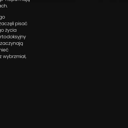
ach.
 go
zaczęli pisać
o życia
ortodoksyjny
 zaczynają
mieć
z wybrzmiał,