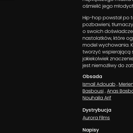
ośmielić jego młodyc
Hip-hop powstał po to
pozbawieni, tłumaczy 
o swoich doświadczen
nastolatków, które og
model wychowania. K
tworzyć wspierającą 
jakiekolwiek znaczenie
jest niemożliwy do za
Obsada
Ismail Adouab
,
Merie
Basbousi
,
Anas Basbo
Nouhaila Arif
Dystrybucja
Aurora Films
Napisy