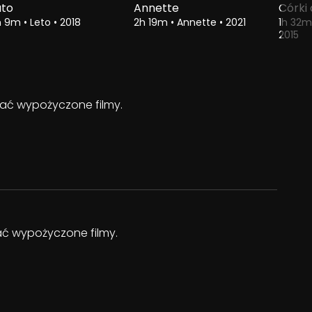
ato
Annette
Córki
h 9m
•
Leto
•
2018
2h 19m
•
Annette
•
2021
1h 32
2015
ądać wypożyczone filmy.
dać wypożyczone filmy.