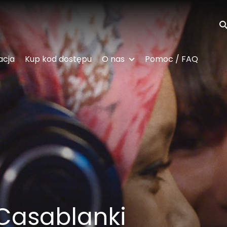
Wy
acja
Kup kod dostępu
O nas
Pomoc / FAQ
Casablanki