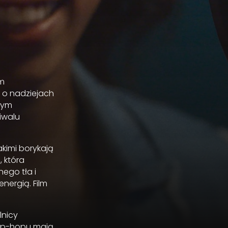
)
em
 o nadziejach
znym
iwalu
akimi borykają
, która
ego tła i
nergią. Film
lnicy
hip-hopu mają