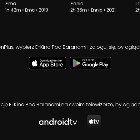
Ema
Ennio
L
1h 42m
•
Ema
•
2019
2h 36m
•
Ennio
•
2021
2
enPlus, wybierz E-Kino Pod Baranami i zaloguj się, by ogl
kację E-Kino Pod Baranami na swoim telewizorze, by oglą