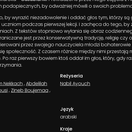
h podopiecznych, by odważniej mówili o swoich problem
, by wyrazić niezadowolenie i oddać głos tym, którzy są
uczniom podczas pierwszej lekcji. I zachęca do tego, by 
iach. Z tekstów stopniowo wyłania się obraz codzienneg
raniczane jest przez konserwatywną tradycję, religię czy 
ierowani przez swojego nauczyciela młodzi bohaterowie
się społeczność. Z czasem różnice między nimi przestają 
. Po raz pierwszy bowiem ktoś oddał im głos, który, gdy ra
trzymania.
Reżyseria
m Nekkach
,
Abdelilah
Nabil Ayouch
usi
,
Zineb Boujemaa
,
Język
arabski
Kraje